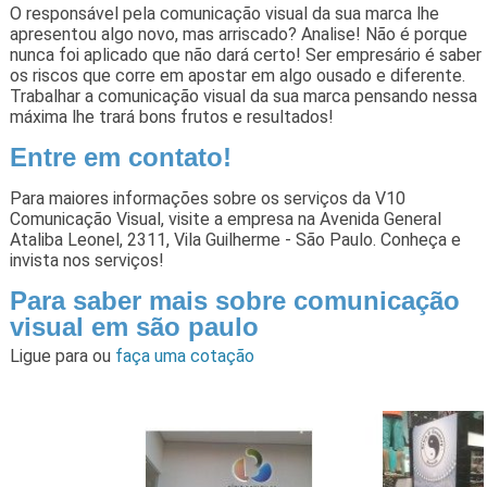
O responsável pela comunicação visual da sua marca lhe
apresentou algo novo, mas arriscado? Analise! Não é porque
nunca foi aplicado que não dará certo! Ser empresário é saber
os riscos que corre em apostar em algo ousado e diferente.
Trabalhar a comunicação visual da sua marca pensando nessa
máxima lhe trará bons frutos e resultados!
Entre em contato!
Para maiores informações sobre os serviços da V10
Comunicação Visual, visite a empresa na Avenida General
Ataliba Leonel, 2311, Vila Guilherme - São Paulo. Conheça e
invista nos serviços!
Para saber mais sobre comunicação
visual em são paulo
Ligue para
ou
faça uma cotação