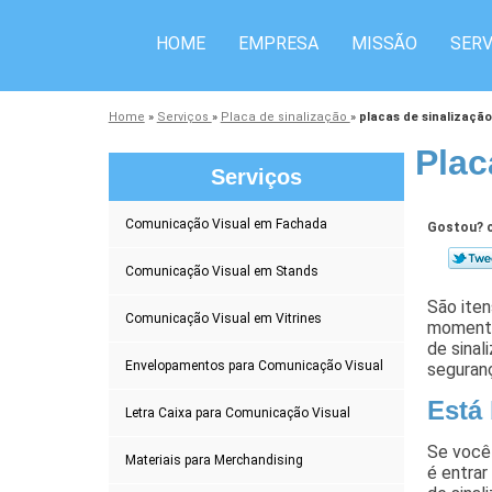
HOME
EMPRESA
MISSÃO
SERV
Home
»
Serviços
»
Placa de sinalização
»
placas de sinalizaçã
Plac
Serviços
Comunicação Visual em Fachada
Gostou? c
Comunicação Visual em Stands
São iten
Comunicação Visual em Vitrines
momentos
de sina
Envelopamentos para Comunicação Visual
seguran
Está
Letra Caixa para Comunicação Visual
Se você 
Materiais para Merchandising
é entra