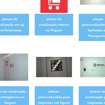
placas de
placas de
placas
nalização em sp
sinalização interna
personalizada
em Pindorama
no Piqueri
fachadas 
Pitangueir
ca de sinalização
placas
placas d
 emergência em
personalizadas para
sinalização 
Vargem
empresas em Águas
empresas 