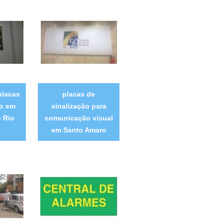
placas
placas de
ão em
sinalização para
 Rio
comunicação visual
o
em Santo Amaro