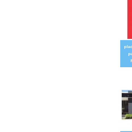
pla
p