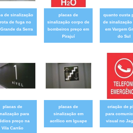
ca de sinalização
placas de
quanto custa 
 rota de fuga no
sinalização corpo de
de sinalização
 Grande da Serra
bombeiros preço em
em Vargem G
Pirajuí
do Sul
placas de
placas de
criação de p
inalização para
sinalização em
para comuni
édios preço na
acrílico em Iguape
visual no Ja
Vila Carrão