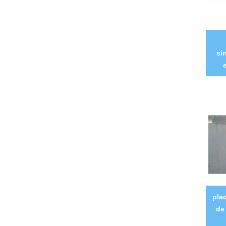
si
pla
de