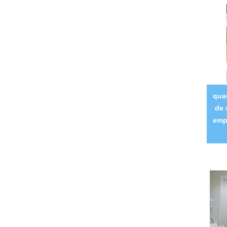
qua
de 
emp