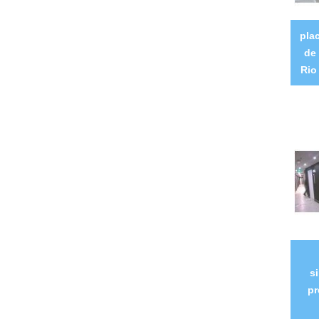
pla
de
Rio
s
pr