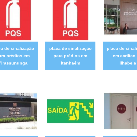
ca de sinalização
placa de sinalização
placa de sinal
ara prédios em
para prédios em
em acrílico
Pirassununga
Itanhaém
Ilhabela