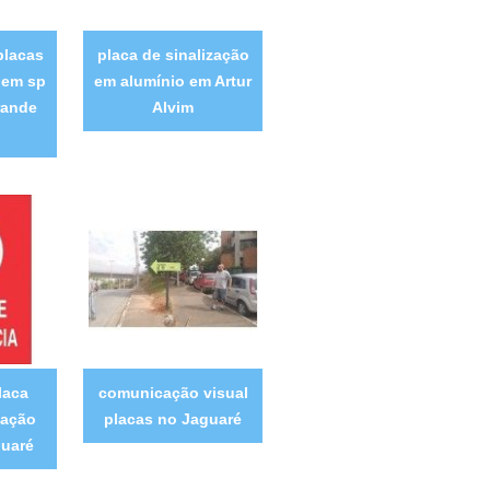
placas
placa de sinalização
 em sp
em alumínio em Artur
rande
Alvim
laca
comunicação visual
cação
placas no Jaguaré
guaré