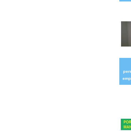
per
emp