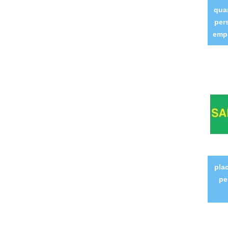
qua
per
emp
pla
pe