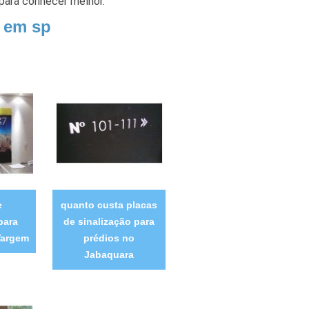
 para conhecer melhor.
o em sp
e
quanto custa placas
para
de sinalização para
Vargem
prédios no
Jabaquara