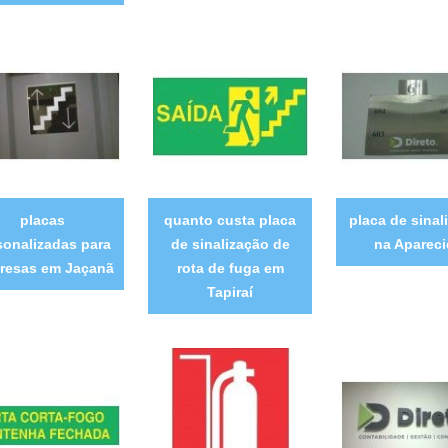
placas
quanto custa placa
placa de sinal
sonalizadas para
de sinalização de
na Aparec
resas em Jaçanã
rota de fuga em
Tapiraí