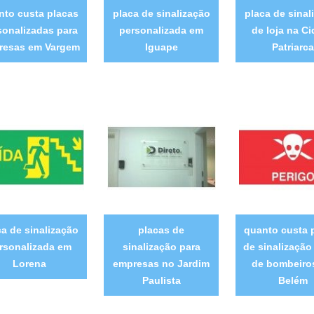
nto custa placas
placa de sinalização
placa de sinal
sonalizadas para
personalizada em
de loja na C
resas em Vargem
Iguape
Patriarc
ca de sinalização
placas de
quanto custa 
rsonalizada em
sinalização para
de sinalização
Lorena
empresas no Jardim
de bombeiro
Paulista
Belém