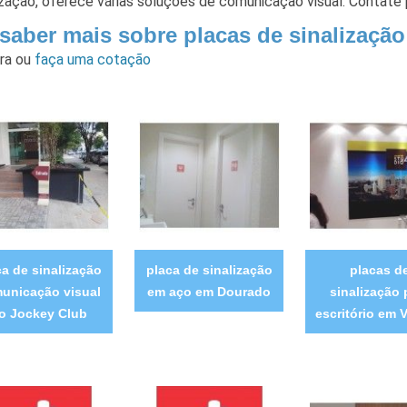
ização, oferece várias soluções de comunicação visual. Contate
 saber mais sobre placas de sinalizaçã
ara
ou
faça uma cotação
ca de sinalização
placa de sinalização
placas d
unicação visual
em aço em Dourado
sinalização 
o Jockey Club
escritório em 