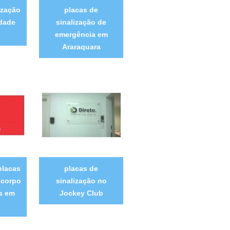
ização
placas de
idade
sinalização de
a
emergência em
Araraquara
placas
placas de
 corpo
sinalização no
s em
Jockey Club