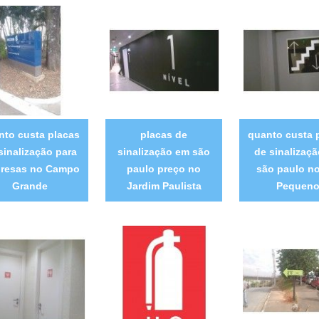
nto custa placas
placas de
quanto custa 
sinalização para
sinalização em são
de sinalizaç
resas no Campo
paulo preço no
são paulo no
Grande
Jardim Paulista
Pequen