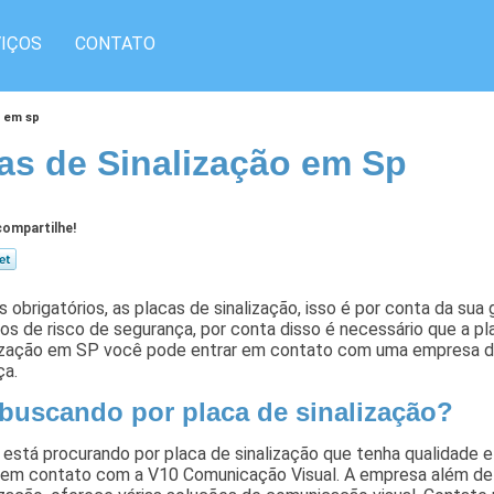
IÇOS
CONTATO
o em sp
as de Sinalização em Sp
ompartilhe!
s obrigatórios, as placas de sinalização, isso é por conta da sua
 de risco de segurança, por conta disso é necessário que a placa
lização em SP você pode entrar em contato com uma empresa de 
ça.
 buscando por placa de sinalização?
está procurando por placa de sinalização que tenha qualidade e 
r em contato com a V10 Comunicação Visual. A empresa além de 