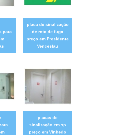
placa de sinalização
s para
de rota de fuga
em
preço em Presidente
as
Venceslau
e
placas de
para
sinalização em sp
em
preço em Vinhedo