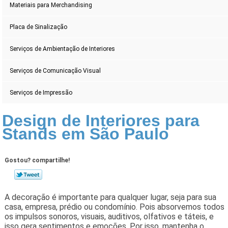
Materiais para Merchandising
Placa de Sinalização
Serviços de Ambientação de Interiores
Serviços de Comunicação Visual
Serviços de Impressão
Design de Interiores para
Stands em São Paulo
Gostou? compartilhe!
A decoração é importante para qualquer lugar, seja para sua
casa, empresa, prédio ou condomínio. Pois absorvemos todos
os impulsos sonoros, visuais, auditivos, olfativos e táteis, e
isso gera sentimentos e emoções. Por isso, mantenha o