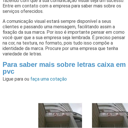
fazendo com que a sua comunicação visual seja um sucesso.
Entre em contato com a empresa para saber mais sobre os
serviços oferecidos.
A comunicação visual estará sempre disponível a seus
clientes e passando uma mensagem, facilitando assim a
fixação da sua marca. Por isso é importante pensar em como
você quer que a sua empresa seja lembrada. É preciso pensar
na cor, na textura, no formato, pois tudo isso compõe a
identidade da marca. Procure por uma empresa que tenha
variedade de letras.
Para saber mais sobre letras caixa em
pvc
Ligue para
ou
faça uma cotação