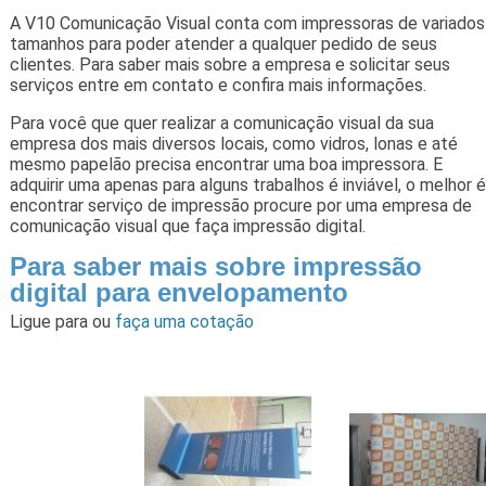
A V10 Comunicação Visual conta com impressoras de variados
tamanhos para poder atender a qualquer pedido de seus
clientes. Para saber mais sobre a empresa e solicitar seus
serviços entre em contato e confira mais informações.
Para você que quer realizar a comunicação visual da sua
empresa dos mais diversos locais, como vidros, lonas e até
mesmo papelão precisa encontrar uma boa impressora. E
adquirir uma apenas para alguns trabalhos é inviável, o melhor é
encontrar serviço de impressão procure por uma empresa de
comunicação visual que faça impressão digital.
Para saber mais sobre impressão
digital para envelopamento
Ligue para
ou
faça uma cotação