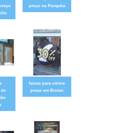
 preço
preço na Pompéia
lis
e
faixas para vitrine
 de
preço em Brotas
São
s