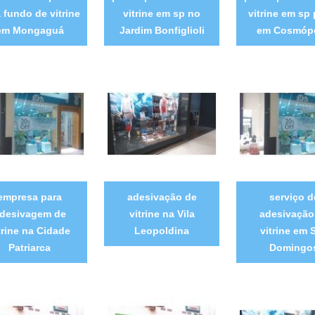
 fundo de vitrine
vitrine em sp no
vitrine em sp
em Mongaguá
Jardim Bonfiglioli
em Cosmópo
empresa para
adesivação de
serviço d
desivagem de
vitrine na Vila
adesivação
trine na Cidade
Leopoldina
vitrine em 
Patriarca
Domingo