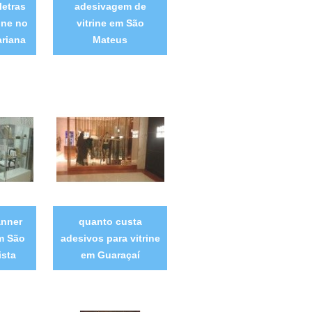
letras
adesivagem de
rine no
vitrine em São
ariana
Mateus
anner
quanto custa
em São
adesivos para vitrine
ista
em Guaraçaí