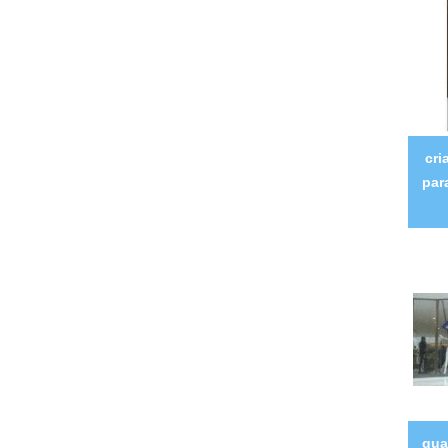
cri
par
qua