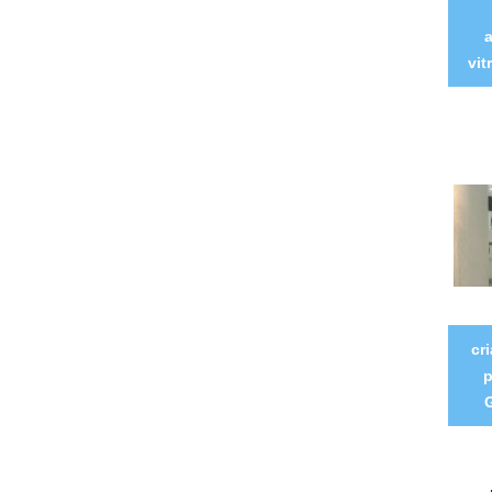
vit
cr
p