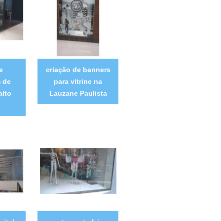
e
criação de banners
 de
para vitrine na
alto
Lauzane Paulista