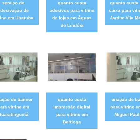
serviço de
quanto custa
quanto custa 
adesivação de
adesivos para vitrine
caixa para vit
rine em Ubatuba
de lojas em Águas
Jardim Vila M
de Lindóia
iação de banner
quanto custa
criação de b
ara vitrine em
impressão digital
para vitrine 
Guaratinguetá
para vitrine em
Miguel Paul
Bertioga