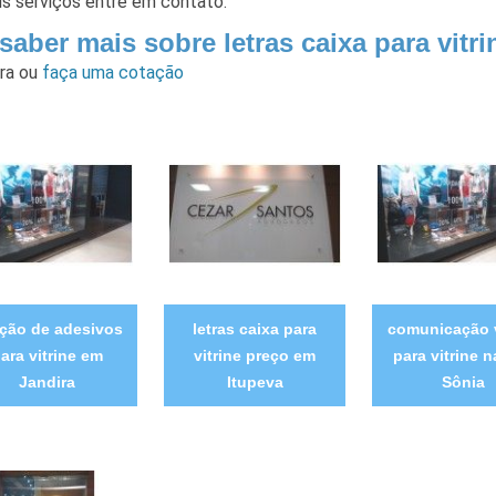
us serviços entre em contato.
saber mais sobre letras caixa para vitri
ara
ou
faça uma cotação
ação de adesivos
letras caixa para
comunicação 
ara vitrine em
vitrine preço em
para vitrine n
Jandira
Itupeva
Sônia