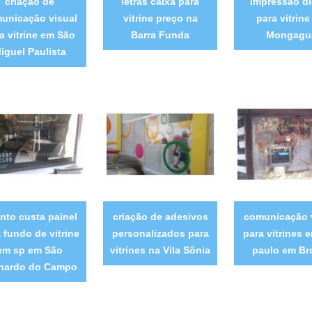
criação de
letras caixa para
impressão di
unicação visual
vitrine preço na
para vitrin
a vitrine em São
Barra Funda
Mongagu
iguel Paulista
nto custa painel
criação de adesivos
comunicação 
 fundo de vitrine
personalizados para
para vitrines 
em sp em São
vitrines na Vila Sônia
paulo em Br
nardo do Campo