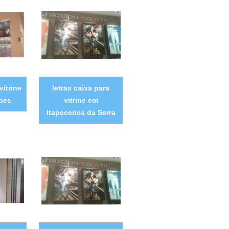
vitrine
letras caixa para
pes
vitrine em
Itapecerica da Serra