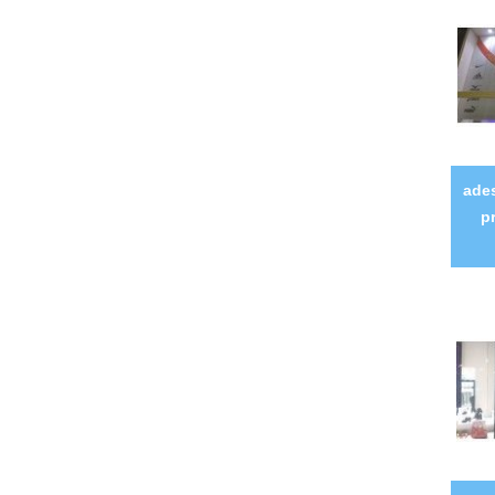
ades
p