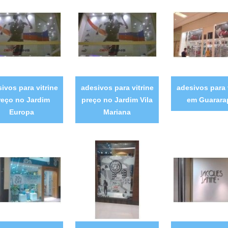
ivos para vitrine
adesivos para vitrine
adesivos para 
reço no Jardim
preço no Jardim Vila
em Guarara
Europa
Mariana