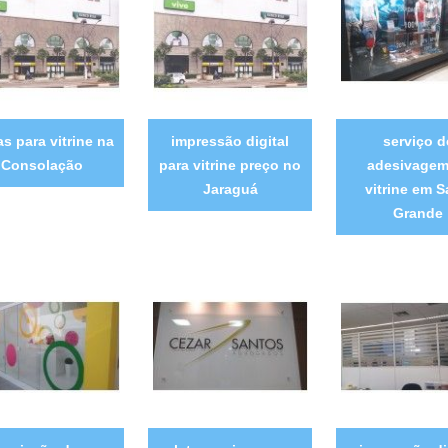
as para vitrine na
impressão digital
serviço d
Consolação
para vitrine preço no
adesivagem
Jaraguá
vitrine em S
Grande