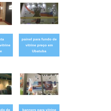
sta
painel para fundo de
vitrine
vitrine preço em
be
Ubatuba
ndo de
banners para vitrine