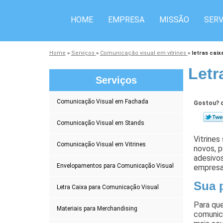
HOME
EMPRESA
MISSÃO
SERV
Home
»
Serviços
»
Comunicação visual em vitrines
»
letras caix
Letr
Serviços
Comunicação Visual em Fachada
Gostou? c
Comunicação Visual em Stands
Vitrines
Comunicação Visual em Vitrines
novos, p
adesivos
Envelopamentos para Comunicação Visual
empresa
Sua 
Letra Caixa para Comunicação Visual
Para que
Materiais para Merchandising
comunica