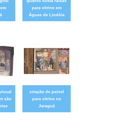
gital
quanto custa faixas
e em
para vitrine em
á
Águas de Lindóia
visual
criação de painel
em são
para vitrine no
otas
Jaraguá