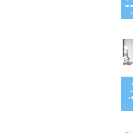
para
a
vi