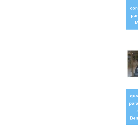
com
par
M
qua
para
Ber