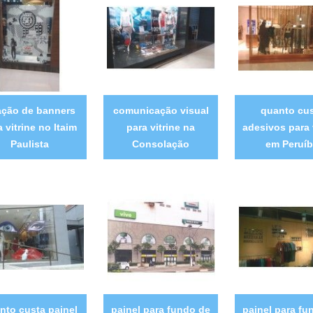
ação de banners
comunicação visual
quanto cu
a vitrine no Itaim
para vitrine na
adesivos para 
Paulista
Consolação
em Peruí
nto custa painel
painel para fundo de
painel para fu