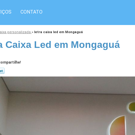
IÇOS
CONTATO
caixa personalizada
»
letra caixa led em Mongaguá
a Caixa Led em Mongaguá
ompartilhe!