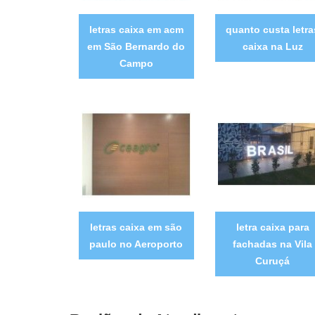
letras caixa em acm
quanto custa letra
em São Bernardo do
caixa na Luz
Campo
letras caixa em são
letra caixa para
paulo no Aeroporto
fachadas na Vila
Curuçá