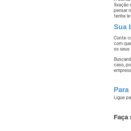
fixação 
pensar n
tenha l
Sua 
Conte c
com que
os seus 
Buscand
caso, p
empresa 
Para
Ligue p
Faça 