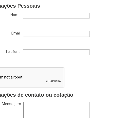
mações Pessoais
Nome:
Email:
Telefone:
mações de contato ou cotação
Mensagem: