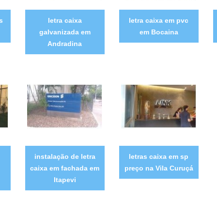
s
letra caixa
letra caixa em pvc
galvanizada em
em Bocaina
Andradina
instalação de letra
letras caixa em sp
caixa em fachada em
preço na Vila Curuçá
Itapevi