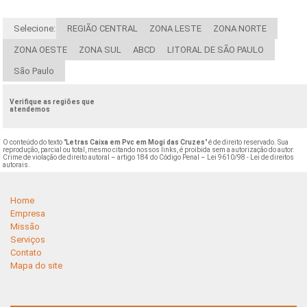
Selecione:
REGIÃO CENTRAL
ZONA LESTE
ZONA NORTE
ZONA OESTE
ZONA SUL
ABCD
LITORAL DE SÃO PAULO
São Paulo
Verifique as regiões que
atendemos
O conteúdo do texto "
Letras Caixa em Pvc em Mogi das Cruzes
" é de direito reservado. Sua
reprodução, parcial ou total, mesmo citando nossos links, é proibida sem a autorização do autor.
Crime de violação de direito autoral – artigo 184 do Código Penal –
Lei 9610/98 - Lei de direitos
autorais
.
Home
Empresa
Missão
Serviços
Contato
Mapa do site