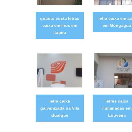
quanto custa letras
letra caixa em a
caixa em inox em
em Mongaguá
Itapira
letra caixa
letras caixa
galvanizada na Vila
iluminadas em
Buarque
Louveira