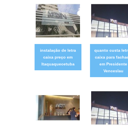
instalação de letra
quanto custa let
caixa preço em
caixa para facha
Itaquaquecetuba
em Presidente
Venceslau