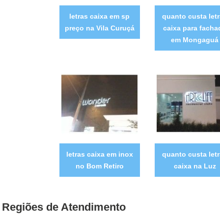
letras caixa em sp
quanto custa let
preço na Vila Curuçá
caixa para facha
em Mongaguá
letras caixa em inox
quanto custa let
no Bom Retiro
caixa na Luz
Regiões de Atendimento