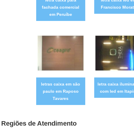
letra caixa para
letra caixa led 
fachada comercial
Francisco Mora
em Peruíbe
letras caixa em são
letra caixa ilumin
paulo em Raposo
com led em Itapi
Tavares
Regiões de Atendimento