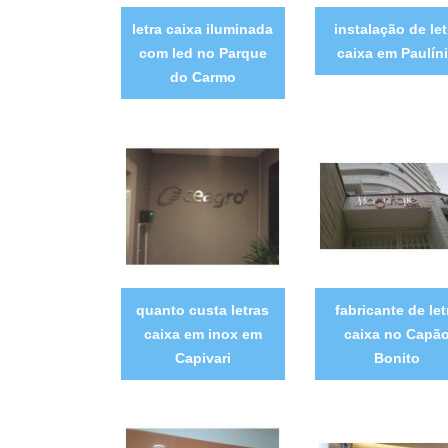
letra caixa iluminada
instalação de let
com led no Parque
caixa em Paulín
do Carmo
quanto custa letras
fabricante de let
caixa em inox em
caixa no Capã
Capivari
Bonito