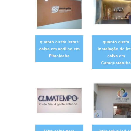
quanto custa letras
quanto custa
caixa em acrílico em
instalação de let
Piracicaba
caixa em
Caraguatatuba