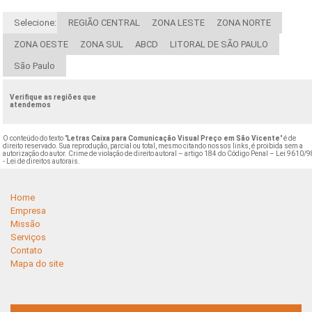
Selecione:
REGIÃO CENTRAL
ZONA LESTE
ZONA NORTE
ZONA OESTE
ZONA SUL
ABCD
LITORAL DE SÃO PAULO
São Paulo
Verifique as regiões que
atendemos
O conteúdo do texto "
Letras Caixa para Comunicação Visual Preço em São Vicente
" é de
direito reservado. Sua reprodução, parcial ou total, mesmo citando nossos links, é proibida sem a
autorização do autor. Crime de violação de direito autoral – artigo 184 do Código Penal –
Lei 9610/9
- Lei de direitos autorais
.
Home
Empresa
Missão
Serviços
Contato
Mapa do site