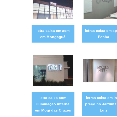
letra caixa em acm
letras caixa em sp
em Mongaguá
Penha
letra caixa com
letras caixa em i
iluminação interna
preço no Jardim 
em Mogi das Cruzes
Luiz