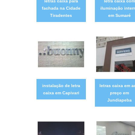
letras caixa para
letra caixa com
fachada na Cidade
iluminação inter
Tiradentes
em Sumaré
instalação de letra
letras caixa em 
caixa em Capivari
preço em
Jundiapeba