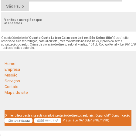
São Paulo
Verifique as regiões que
atendemos
O conteúdo do texto "
Quanto Custa Letras Caixa com Led em São Sebastião
" é de direito
reservado. Sua reprodução, parcial ou total, mesmo citando nossos links, é proibida sem a
autorização do autor. Crime de violação de direito autoral – artigo 184 do Código Penal –
Lei 9610/9
- Lei de direitos autorais
.
Home
Empresa
Missão
Serviços
Contato
Mapa do site
©
O inteiro teor deste site está sujeito à proteção de direitos autorais. Copyright
Comunicação
Visuall (Lei 9610 de 19/02/1998)