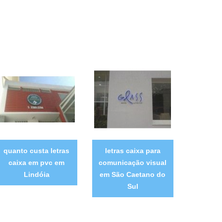
quanto custa letras
letras caixa para
caixa em pvc em
comunicação visual
Lindóia
em São Caetano do
Sul