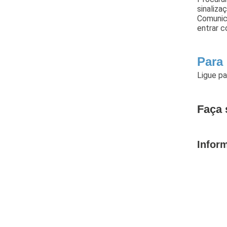
sinaliz
Comunica
entrar c
Para
Ligue p
Faça 
Infor