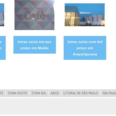
s
letras caixa em aço
letras caixa com led
o
preço em Matão
preço em
Araçariguama
TE
ZONA OESTE
ZONA SUL
ABCD
LITORAL DE SÃO PAULO
São Paul