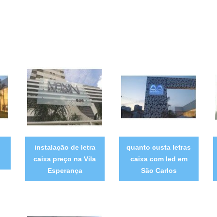
instalação de letra
quanto custa letras
caixa preço na Vila
caixa com led em
Esperança
São Carlos