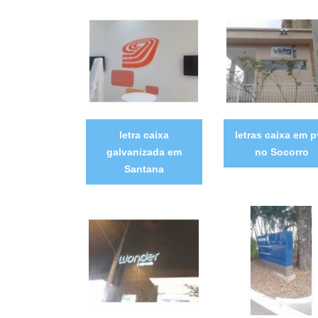
letra caixa
letras caixa em 
galvanizada em
no Socorro
Santana