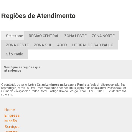
Regiões de Atendimento
Selecione:
REGIÃO CENTRAL
ZONA LESTE
ZONA NORTE
ZONA OESTE
ZONA SUL
ABCD
LITORAL DE SÃO PAULO
São Paulo
Verifique as regiões que
atendemos
O conteúdo do texto "
Letra Caixa Luminosa na Lauzane Paulista
" é de direito reservado. Sua
reprodução, parcial ou total, mesmo citando nossos links, é proibida sem a autorização do autor.
Crime de violação de direito autoral – artigo 184 do Código Penal –
Lei 9610/98 - Lei de direitos
autorais
.
Home
Empresa
Missão
Serviços