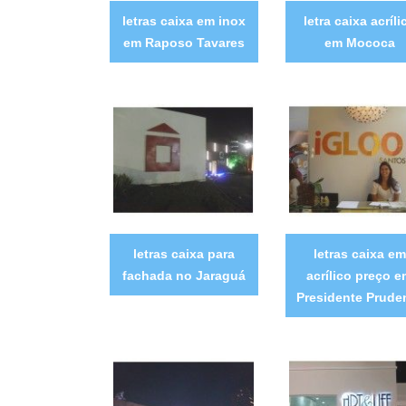
letras caixa em inox
letra caixa acríli
em Raposo Tavares
em Mococa
letras caixa para
letras caixa em
fachada no Jaraguá
acrílico preço 
Presidente Prude