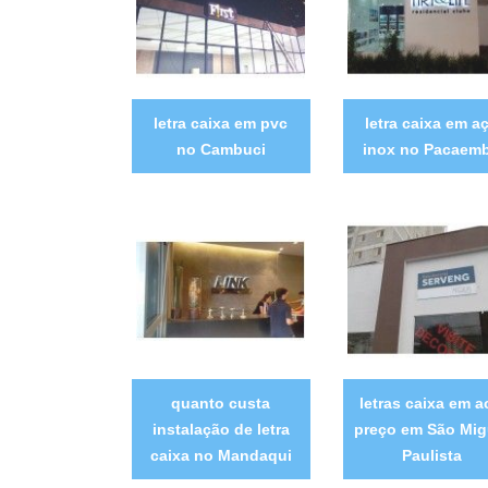
letra caixa em pvc
letra caixa em a
no Cambuci
inox no Pacaem
quanto custa
letras caixa em 
instalação de letra
preço em São Mig
caixa no Mandaqui
Paulista