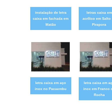
instalação de letra
letras caixa em
caixa em fachada em
acrílico em Salto
Matão
Pirapora
letra caixa em aço
letra caixa em a
inox no Pacaembu
inox em Franco 
Rocha