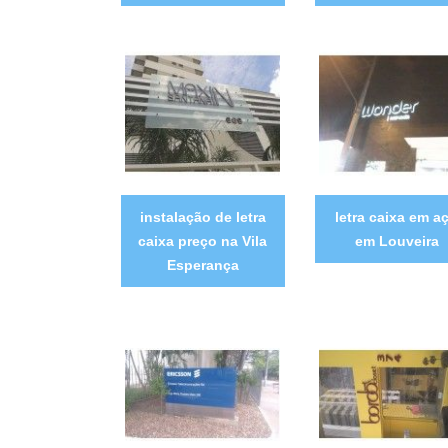
instalação de letra
letra caixa em a
caixa preço na Vila
em Louveira
Esperança