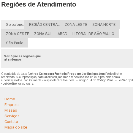
Regiões de Atendimento
Selecione:
REGIÃO CENTRAL
ZONA LESTE
ZONA NORTE
ZONA OESTE
ZONA SUL
ABCD
LITORAL DE SÃO PAULO
São Paulo
Verifique as regiões que
atendemos
O conteúdo do texto "
Letras Caixa para Fachada Preço no Jardim Iguatemi
" é de direito
reservado. Sua reprodução, parcial ou total, mesmo citando nossos links, é proibida sem a
autorização do autor. Crime de violação de direito autoral – artigo 184 do Código Penal –
Lei 9610/9
- Lei de direitos autorais
.
Home
Empresa
Missão
Serviços
Contato
Mapa do site