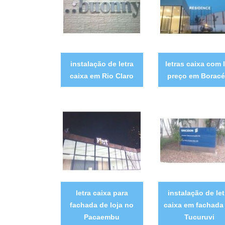
instalação de letra
letras caixa com 
caixa em Rio Claro
preço em Boracé
letra caixa para
instalação de let
fachada de loja no
caixa em fachada
Pacaembu
Tucuruvi