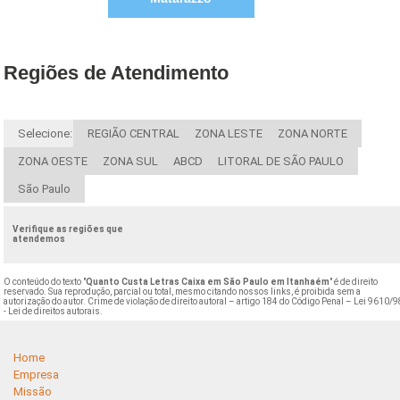
Regiões de Atendimento
Selecione:
REGIÃO CENTRAL
ZONA LESTE
ZONA NORTE
ZONA OESTE
ZONA SUL
ABCD
LITORAL DE SÃO PAULO
São Paulo
Verifique as regiões que
atendemos
O conteúdo do texto "
Quanto Custa Letras Caixa em São Paulo em Itanhaém
" é de direito
reservado. Sua reprodução, parcial ou total, mesmo citando nossos links, é proibida sem a
autorização do autor. Crime de violação de direito autoral – artigo 184 do Código Penal –
Lei 9610/9
- Lei de direitos autorais
.
Home
Empresa
Missão