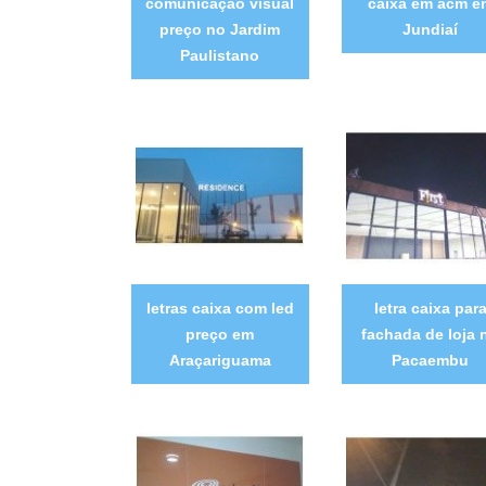
comunicação visual
caixa em acm e
preço no Jardim
Jundiaí
Paulistano
letras caixa com led
letra caixa par
preço em
fachada de loja 
Araçariguama
Pacaembu