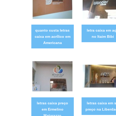
quanto custa letras
letra caixa em a
caixa em acrílico em
no Itaim Bibi
Americana
letras caixa preço
letras caixa em 
em Ermelino
preço na Liberd
Matarazzo