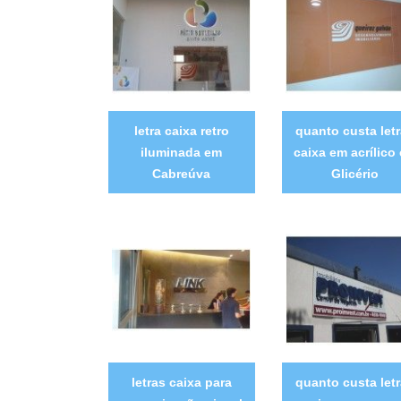
letra caixa retro
quanto custa let
iluminada em
caixa em acrílico
Cabreúva
Glicério
letras caixa para
quanto custa let