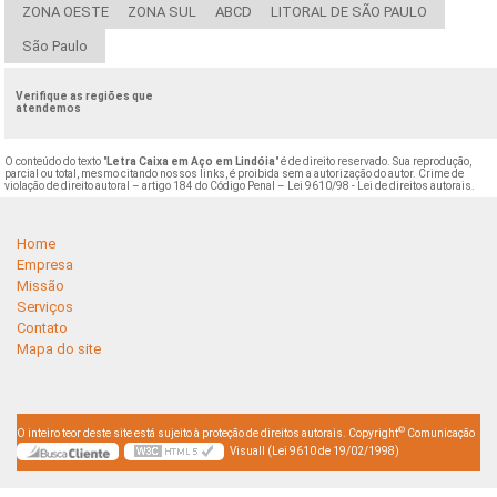
ZONA OESTE
ZONA SUL
ABCD
LITORAL DE SÃO PAULO
São Paulo
Verifique as regiões que
atendemos
O conteúdo do texto "
Letra Caixa em Aço em Lindóia
" é de direito reservado. Sua reprodução,
parcial ou total, mesmo citando nossos links, é proibida sem a autorização do autor. Crime de
violação de direito autoral – artigo 184 do Código Penal –
Lei 9610/98 - Lei de direitos autorais
.
Home
Empresa
Missão
Serviços
Contato
Mapa do site
©
O inteiro teor deste site está sujeito à proteção de direitos autorais. Copyright
Comunicação
Visuall (Lei 9610 de 19/02/1998)