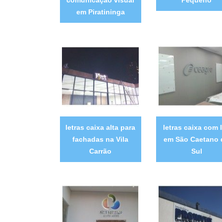
comunicação visual
Pequeno
em Piratininga
letras caixa alta para
letras caixa com 
fachadas na Vila
em São Caetano 
Carrão
Sul