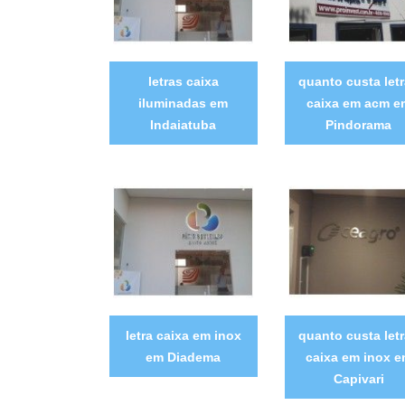
letras caixa
quanto custa let
iluminadas em
caixa em acm e
Indaiatuba
Pindorama
letra caixa em inox
quanto custa let
em Diadema
caixa em inox 
Capivari