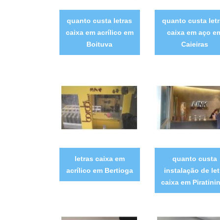
quanto custa letras
quanto custa let
caixa em acrílico em
caixa em aço e
Boituva
Caieiras
letras caixa em
quanto custa
acrílico em Bertioga
instalação de let
caixa em Piratini