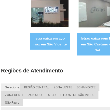
letra caixa em aço
letras caixa com 
inox em São Vicente
em São Caetano 
Sul
Regiões de Atendimento
Selecione:
REGIÃO CENTRAL
ZONA LESTE
ZONA NORTE
ZONA OESTE
ZONA SUL
ABCD
LITORAL DE SÃO PAULO
São Paulo