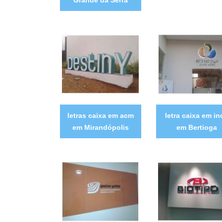
Grande da Serra
letras caixa em acm
letra caixa em in
em Mirandópolis
em Bertioga