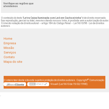
Verifique as regiões que
atendemos
O conteúdo do texto "
Letra Caixa Iluminada com Led em Cachoeirinha
" é de direito reservado.
Sua reprodução, parcial ou total, mesmo citando nossos links, é proibida sem a autorização do autor
Crime de violação de direito autoral – artigo 184 do Código Penal –
Lei 9610/98 - Lei de direitos
autorais
.
Home
Empresa
Missão
Serviços
Contato
Mapa do site
©
O inteiro teor deste site está sujeito à proteção de direitos autorais. Copyright
Comunicação
Visuall (Lei 9610 de 19/02/1998)