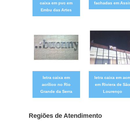
caixa em pvc em
fachadas em Assi
Embu das Artes
letra caixa em
letra caixa em ac
acrílico no Rio
em Riviera de Sã
Grande da Serra
Lourenço
Regiões de Atendimento