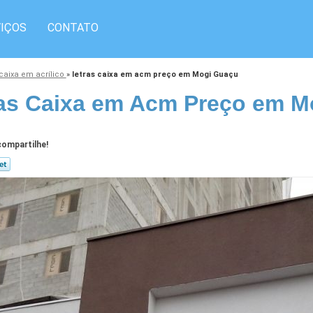
IÇOS
CONTATO
 caixa em acrílico
»
letras caixa em acm preço em Mogi Guaçu
as Caixa em Acm Preço em M
ompartilhe!