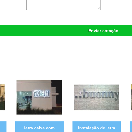
Enviar cotação
letra caixa com
instalação de letra