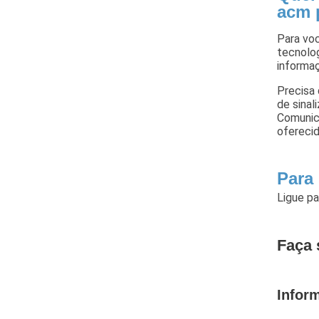
acm 
Para voc
tecnolog
informa
Precisa
de sina
Comunic
ofereci
Para
Ligue p
Faça 
Infor