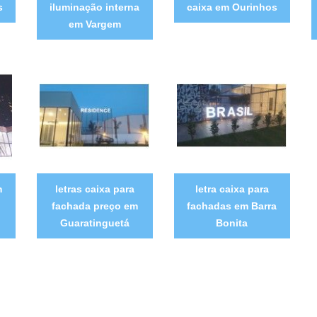
s
iluminação interna
caixa em Ourinhos
em Vargem
m
letras caixa para
letra caixa para
o
fachada preço em
fachadas em Barra
Guaratinguetá
Bonita