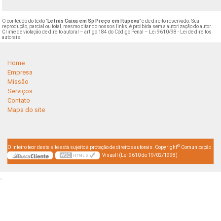
O conteúdo do texto "
Letras Caixa em Sp Preço em Itupeva
" é de direito reservado. Sua
reprodução, parcial ou total, mesmo citando nossos links, é proibida sem a autorização do autor.
Crime de violação de direito autoral – artigo 184 do Código Penal –
Lei 9610/98 - Lei de direitos
autorais
.
Home
Empresa
Missão
Serviços
Contato
Mapa do site
©
O inteiro teor deste site está sujeito à proteção de direitos autorais. Copyright
Comunicação
Visuall (Lei 9610 de 19/02/1998)