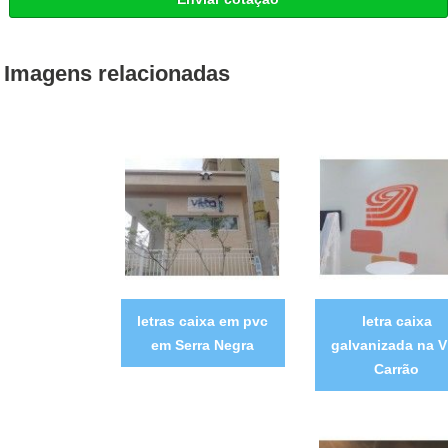
Imagens relacionadas
letras caixa em pvc
letra caixa
em Serra Negra
galvanizada na V
Carrão