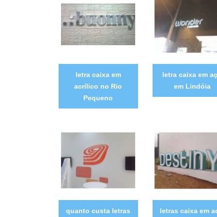
letra caixa em
letra caixa em a
acrílico no Rio
em Lindóia
Pequeno
quanto custa letras
letras caixa em 