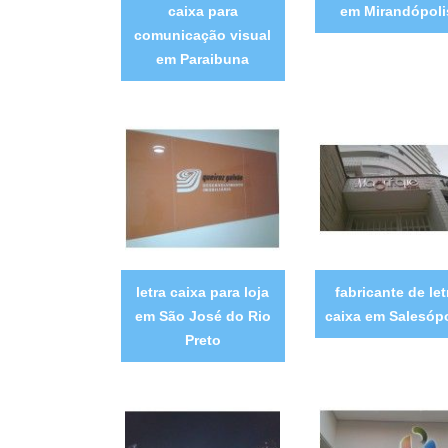
caixa para
em Mirandópoli
comunicação visual
em Paraibuna
letra caixa para loja
fabricante de let
em São José do Rio
caixa em Salesópo
Preto