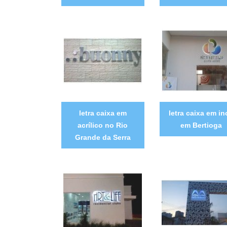
letra caixa em
letra caixa em in
acrílico no Rio
em Bertioga
Grande da Serra