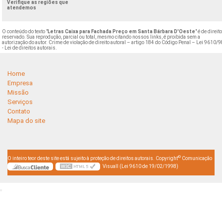
Verifique as regiões que
atendemos
O conteúdo do texto "
Letras Caixa para Fachada Preço em Santa Bárbara D'Oeste
" é de direit
reservado. Sua reprodução, parcial ou total, mesmo citando nossos links, é proibida sem a
autorização do autor. Crime de violação de direito autoral – artigo 184 do Código Penal –
Lei 9610/9
- Lei de direitos autorais
.
Home
Empresa
Missão
Serviços
Contato
Mapa do site
©
O inteiro teor deste site está sujeito à proteção de direitos autorais. Copyright
Comunicação
Visuall (Lei 9610 de 19/02/1998)