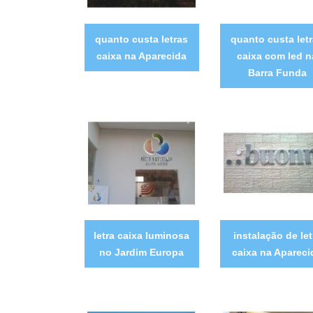
quanto custa letras
quanto custa let
caixa na Aparecida
caixa com led n
Barra Funda
letra caixa luminosa
instalação de let
no Jardim Europa
caixa na Apareci