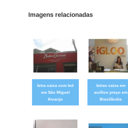
Imagens relacionadas
letra caixa com led
letras caixa em
em São Miguel
acrílico preço em
Arcanjo
Brasilândia