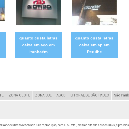
quanto custa letras
quanto custa letras
m
caixa em aço em
caixa em sp em
Itanhaém
Peruíbe
TE
ZONA OESTE
ZONA SUL
ABCD
LITORAL DE SÃO PAULO
São Paul
stavo
" é de direito reservado. Sua reprodução, parcial ou total, mesmo citando nossos links, é proibida