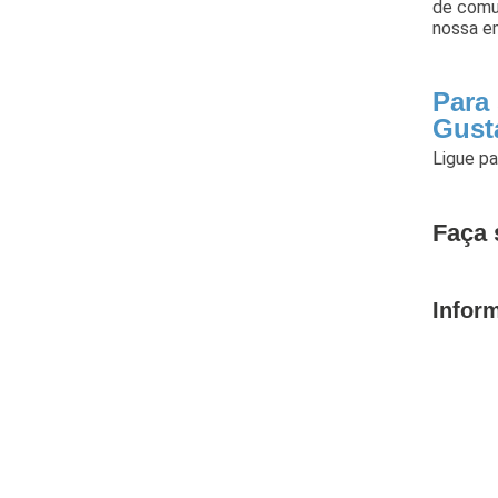
de comu
nossa em
Para
Gust
Ligue p
Faça 
Infor