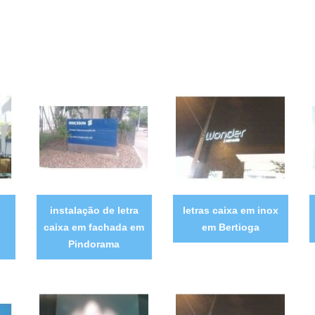
instalação de letra
letras caixa em inox
caixa em fachada em
em Bertioga
Pindorama