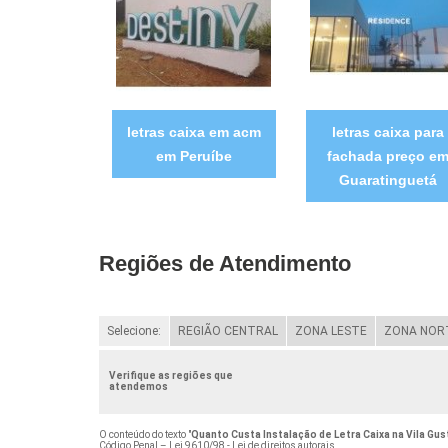
letras caixa em acm
letras caixa para
em Peruíbe
fachada preço e
Guaratinguetá
Regiões de Atendimento
Selecione:
REGIÃO CENTRAL
ZONA LESTE
ZONA NOR
Verifique as regiões que
atendemos
O conteúdo do texto "
Quanto Custa Instalação de Letra Caixa na Vila Gu
Código Penal –
Lei 9610/98 - Lei de direitos autorais
.