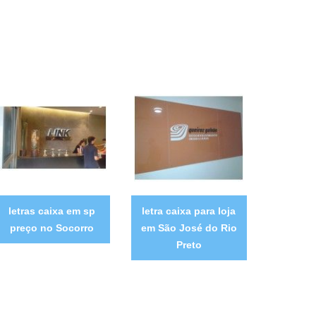
letras caixa em sp
letra caixa para loja
preço no Socorro
em São José do Rio
Preto