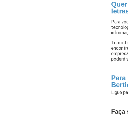
Quer
letra
Para voc
tecnolog
informa
Tem inte
encontr
empresa
poderá 
Para
Bert
Ligue p
Faça 