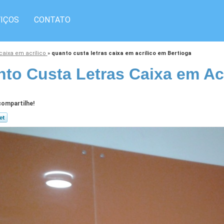
IÇOS
CONTATO
 caixa em acrílico
»
quanto custa letras caixa em acrílico em Bertioga
to Custa Letras Caixa em Acr
ompartilhe!