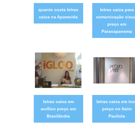
quanto custa letras
letras caixa para
caixa na Aparecida
comunicação visu
preço em
Paranapanema
letras caixa em
letras caixa em in
acrílico preço em
preço no Itaim
Brasilândia
Paulista