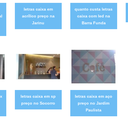
letras caixa em
quanto custa letras
al
acrílico preço na
caixa com led na
Jarinu
Barra Funda
ox
letras caixa em sp
letras caixa em aço
preço no Socorro
preço no Jardim
Paulista