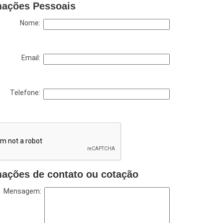
mações Pessoais
Nome:
Email:
Telefone:
mações de contato ou cotação
Mensagem: