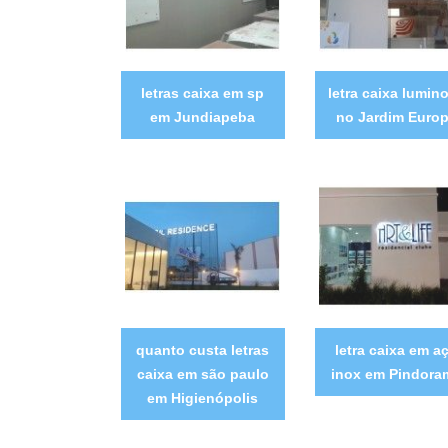
letras caixa em sp
letra caixa lumin
em Jundiapeba
no Jardim Euro
quanto custa letras
letra caixa em a
caixa em são paulo
inox em Pindora
em Higienópolis