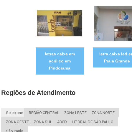
letras caixa em
letra caixa led 
acrílico em
Praia Grande
Pindorama
Regiões de Atendimento
Selecione:
REGIÃO CENTRAL
ZONA LESTE
ZONA NORTE
ZONA OESTE
ZONA SUL
ABCD
LITORAL DE SÃO PAULO
São Paulo