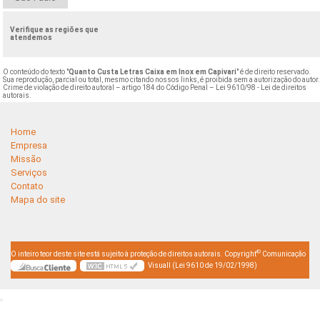
Verifique as regiões que
atendemos
O conteúdo do texto "
Quanto Custa Letras Caixa em Inox em Capivari
" é de direito reservado.
Sua reprodução, parcial ou total, mesmo citando nossos links, é proibida sem a autorização do autor
Crime de violação de direito autoral – artigo 184 do Código Penal –
Lei 9610/98 - Lei de direitos
autorais
.
Home
Empresa
Missão
Serviços
Contato
Mapa do site
©
O inteiro teor deste site está sujeito à proteção de direitos autorais. Copyright
Comunicação
Visuall (Lei 9610 de 19/02/1998)