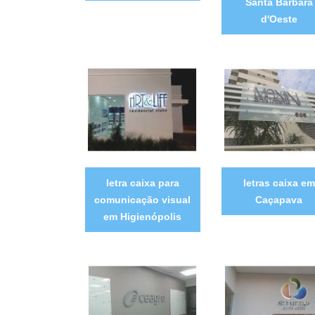
Santa Bárbara
d'Oeste
letra caixa para
letras caixa em
comunicação visual
Caçapava
em Higienópolis