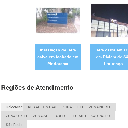
instalação de letra
letra caixa em a
caixa em fachada em
em Riviera de S
Pindorama
Lourenço
Regiões de Atendimento
Selecione:
REGIÃO CENTRAL
ZONA LESTE
ZONA NORTE
ZONA OESTE
ZONA SUL
ABCD
LITORAL DE SÃO PAULO
São Paulo