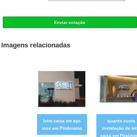
Enviar cotação
Imagens relacionadas
letra caixa em aço
quanto custa
inox em Pindorama
instalação de let
caixa em Piratini