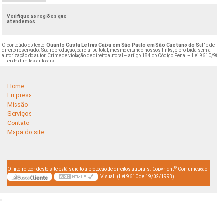
Verifique as regiões que
atendemos
O conteúdo do texto "
Quanto Custa Letras Caixa em São Paulo em São Caetano do Sul
" é de
direito reservado. Sua reprodução, parcial ou total, mesmo citando nossos links, é proibida sem a
autorização do autor. Crime de violação de direito autoral – artigo 184 do Código Penal –
Lei 9610/9
- Lei de direitos autorais
.
Home
Empresa
Missão
Serviços
Contato
Mapa do site
©
O inteiro teor deste site está sujeito à proteção de direitos autorais. Copyright
Comunicação
Visuall (Lei 9610 de 19/02/1998)