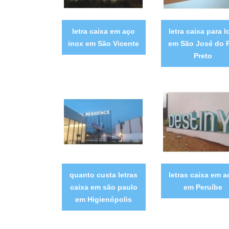
letra caixa em aço
letra caixa para l
inox em São Vicente
em São José do 
Preto
quanto custa letras
letras caixa em 
caixa em são paulo
em Peruíbe
em Higienópolis