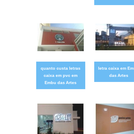
quanto custa letras
letra caixa em E
caixa em pvc em
das Artes
Embu das Artes