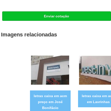
Enviar cotação
Imagens relacionadas
letras caixa em acm
letras caixa em 
preço em José
em Lavrinhas
Bonifácio