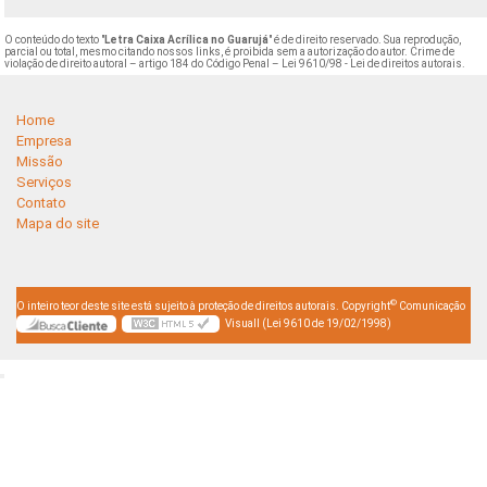
O conteúdo do texto "
Letra Caixa Acrílica no Guarujá
" é de direito reservado. Sua reprodução,
parcial ou total, mesmo citando nossos links, é proibida sem a autorização do autor. Crime de
violação de direito autoral – artigo 184 do Código Penal –
Lei 9610/98 - Lei de direitos autorais
.
Home
Empresa
Missão
Serviços
Contato
Mapa do site
©
O inteiro teor deste site está sujeito à proteção de direitos autorais. Copyright
Comunicação
Visuall (Lei 9610 de 19/02/1998)