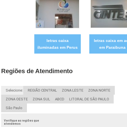
letras caixa
letras caixa em 
iluminadas em Perus
em Paraibuna
Regiões de Atendimento
Selecione:
REGIÃO CENTRAL
ZONA LESTE
ZONA NORTE
ZONA OESTE
ZONA SUL
ABCD
LITORAL DE SÃO PAULO
São Paulo
Verifique as regiões que
atendemos