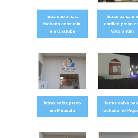
letra caixa para
letras caixa em
fachada comercial
acrílico preço 
em Ubatuba
Votorantim
letras caixa preço
letras caixa par
em Miracatu
fachada no Pique