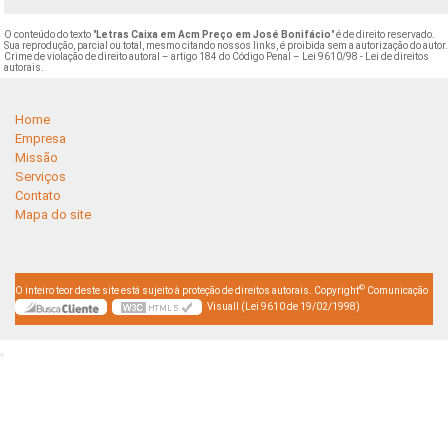
O conteúdo do texto "
Letras Caixa em Acm Preço em José Bonifácio
" é de direito reservado.
Sua reprodução, parcial ou total, mesmo citando nossos links, é proibida sem a autorização do autor
Crime de violação de direito autoral – artigo 184 do Código Penal –
Lei 9610/98 - Lei de direitos
autorais
.
Home
Empresa
Missão
Serviços
Contato
Mapa do site
©
O inteiro teor deste site está sujeito à proteção de direitos autorais. Copyright
Comunicação
Visuall (Lei 9610 de 19/02/1998)