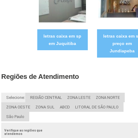
letras caixa em sp
letras caixa em 
em Juquitiba
preço em
Jundiapeba
Regiões de Atendimento
Selecione:
REGIÃO CENTRAL
ZONA LESTE
ZONA NORTE
ZONA OESTE
ZONA SUL
ABCD
LITORAL DE SÃO PAULO
São Paulo
Verifique as regiões que
atendemos