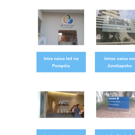
letra caixa led na
letras caixa em
Pompéia
Jundiapeba