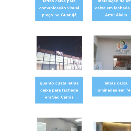
letras caixa para
instalação de let
comunicação visual
caixa em fachada
preço no Guarujá
Artur Alvim
quanto custa letras
letras caixa
caixa para fachada
iluminadas em Pe
em São Carlos