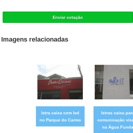
Enviar cotação
Imagens relacionadas
letra caixa com led
letras caixa par
no Parque do Carmo
comunicação vis
na Água Fund