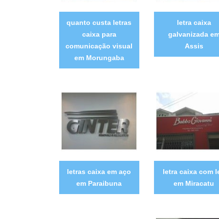
quanto custa letras
letra caixa
caixa para
galvanizada e
comunicação visual
Assis
em Morungaba
letras caixa em aço
letra caixa com l
em Paraibuna
em Miracatu