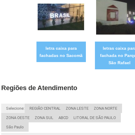
letra caixa para
letras caixa par
fachadas no Sacomã
fachada no Parq
São Rafael
Regiões de Atendimento
Selecione:
REGIÃO CENTRAL
ZONA LESTE
ZONA NORTE
ZONA OESTE
ZONA SUL
ABCD
LITORAL DE SÃO PAULO
São Paulo