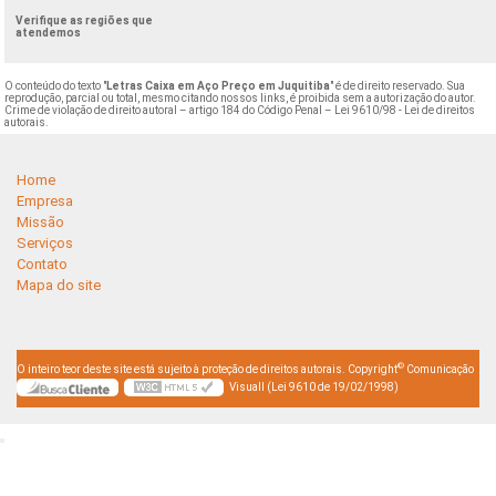
Verifique as regiões que
atendemos
O conteúdo do texto "
Letras Caixa em Aço Preço em Juquitiba
" é de direito reservado. Sua
reprodução, parcial ou total, mesmo citando nossos links, é proibida sem a autorização do autor.
Crime de violação de direito autoral – artigo 184 do Código Penal –
Lei 9610/98 - Lei de direitos
autorais
.
Home
Empresa
Missão
Serviços
Contato
Mapa do site
©
O inteiro teor deste site está sujeito à proteção de direitos autorais. Copyright
Comunicação
Visuall (Lei 9610 de 19/02/1998)