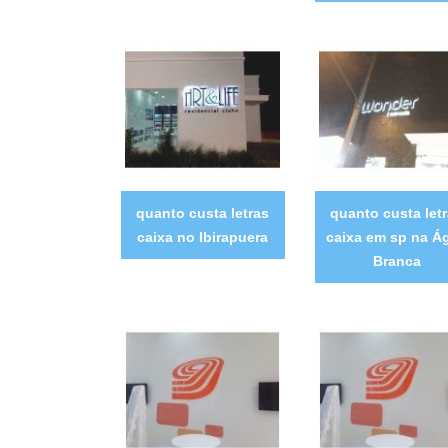
quanto custa letras
quanto custa let
caixa no Ibirapuera
caixa em sp na Á
Branca