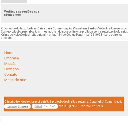
Verifique as regiões que
atendemos
O conteúdo do texto "
Letras Caixa para Comunicação Visual em Santos
" é de direito reservado.
Sua reprodução, parcial ou total, mesmo citando nossos links, é proibida sem a autorização do autor
Crime de violação de direito autoral – artigo 184 do Código Penal –
Lei 9610/98 - Lei de direitos
autorais
.
Home
Empresa
Missão
Serviços
Contato
Mapa do site
©
O inteiro teor deste site está sujeito à proteção de direitos autorais. Copyright
Comunicação
Visuall (Lei 9610 de 19/02/1998)