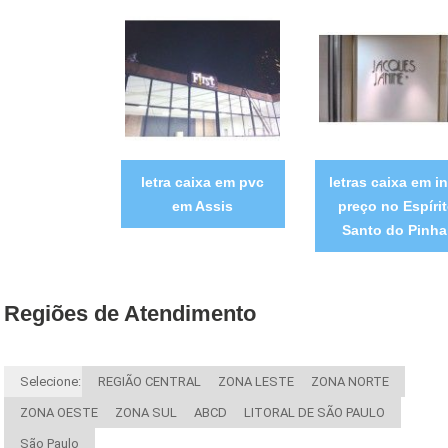
letra caixa em pvc
letras caixa em i
em Assis
preço no Espíri
Santo do Pinha
Regiões de Atendimento
Selecione:
REGIÃO CENTRAL
ZONA LESTE
ZONA NORTE
ZONA OESTE
ZONA SUL
ABCD
LITORAL DE SÃO PAULO
São Paulo