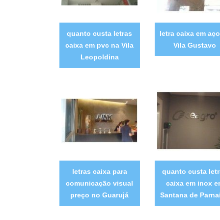
quanto custa letras
letra caixa em aço
caixa em pvc na Vila
Vila Gustavo
Leopoldina
letras caixa para
quanto custa let
comunicação visual
caixa em inox 
preço no Guarujá
Santana de Parna