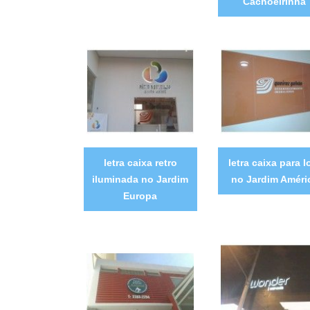
Cachoeirinha
letra caixa retro
letra caixa para l
iluminada no Jardim
no Jardim Améri
Europa