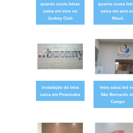
quanto custa letras
quanto custa let
caixa em inox no
caixa em acm e
Jockey Club
Mauá
instalação de letra
letra caixa led 
caixa em Piracicaba
São Bernardo d
Campo