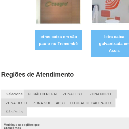
letras caixa em são
letra caixa
paulo no Tremembé
galvanizada e
Assis
Regiões de Atendimento
Selecione:
REGIÃO CENTRAL
ZONA LESTE
ZONA NORTE
ZONA OESTE
ZONA SUL
ABCD
LITORAL DE SÃO PAULO
São Paulo
Verifique as regiões que
atendemos