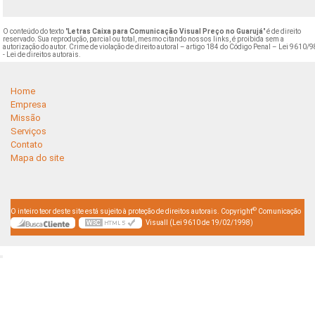
O conteúdo do texto "
Letras Caixa para Comunicação Visual Preço no Guarujá
" é de direito
reservado. Sua reprodução, parcial ou total, mesmo citando nossos links, é proibida sem a
autorização do autor. Crime de violação de direito autoral – artigo 184 do Código Penal –
Lei 9610/9
- Lei de direitos autorais
.
Home
Empresa
Missão
Serviços
Contato
Mapa do site
©
O inteiro teor deste site está sujeito à proteção de direitos autorais. Copyright
Comunicação
Visuall (Lei 9610 de 19/02/1998)