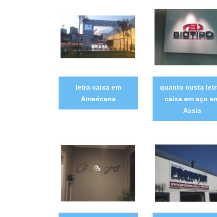
letra caixa em
quanto custa let
Americana
caixa em aço e
Assis