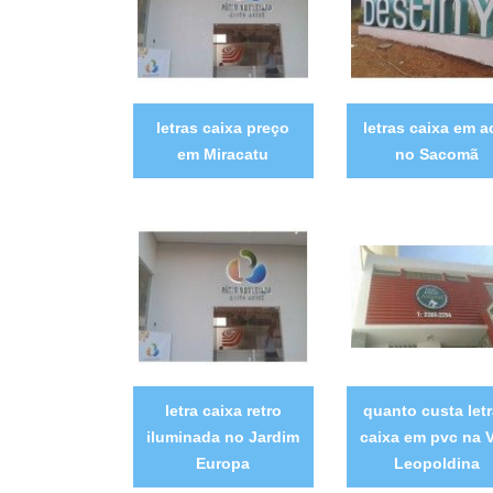
letras caixa preço
letras caixa em 
em Miracatu
no Sacomã
letra caixa retro
quanto custa let
iluminada no Jardim
caixa em pvc na V
Europa
Leopoldina