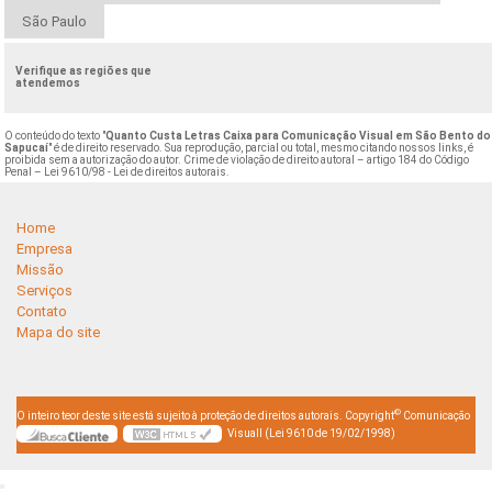
São Paulo
Verifique as regiões que
atendemos
O conteúdo do texto "
Quanto Custa Letras Caixa para Comunicação Visual em São Bento do
Sapucaí
" é de direito reservado. Sua reprodução, parcial ou total, mesmo citando nossos links, é
proibida sem a autorização do autor. Crime de violação de direito autoral – artigo 184 do Código
Penal –
Lei 9610/98 - Lei de direitos autorais
.
Home
Empresa
Missão
Serviços
Contato
Mapa do site
©
O inteiro teor deste site está sujeito à proteção de direitos autorais. Copyright
Comunicação
Visuall (Lei 9610 de 19/02/1998)