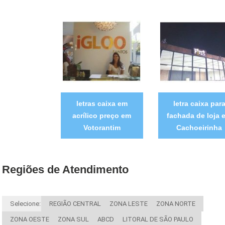
letras caixa em
letra caixa par
acrílico preço em
fachada de loja 
Votorantim
Cachoeirinha
Regiões de Atendimento
Selecione:
REGIÃO CENTRAL
ZONA LESTE
ZONA NORTE
ZONA OESTE
ZONA SUL
ABCD
LITORAL DE SÃO PAULO