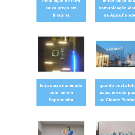
instalação de letra
letras caixa par
caixa preço em
comunicação vis
Itirapina
na Água Fund
letra caixa iluminada
quanto custa let
com led em
caixa em são pau
Sapopemba
na Cidade Patria