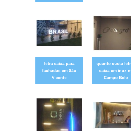
letra caixa para
quanto custa let
fachadas em São
caixa em inox n
Vicente
Campo Belo