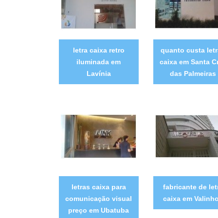
letra caixa retro
quanto custa let
iluminada em
caixa em Santa C
Lavínia
das Palmeiras
letras caixa para
fabricante de let
comunicação visual
caixa em Valinh
preço em Ubatuba