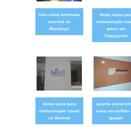
letra caixa iluminada
letras caixa par
com led no
comunicação vis
Mandaqui
preço em
Taiaçupeba
letras caixa para
quanto custa let
comunicação visual
caixa em acrílico
no Socorro
Iguape