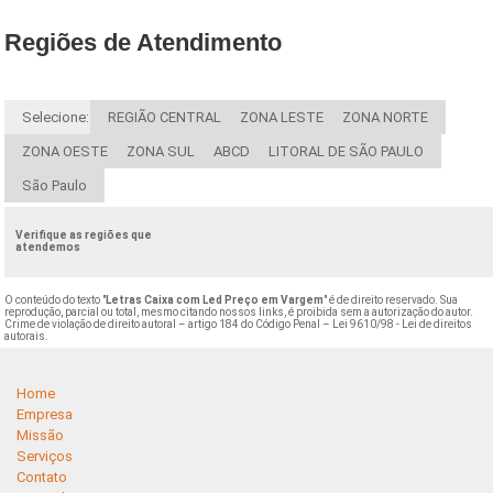
Regiões de Atendimento
Selecione:
REGIÃO CENTRAL
ZONA LESTE
ZONA NORTE
ZONA OESTE
ZONA SUL
ABCD
LITORAL DE SÃO PAULO
São Paulo
Verifique as regiões que
atendemos
O conteúdo do texto "
Letras Caixa com Led Preço em Vargem
" é de direito reservado. Sua
reprodução, parcial ou total, mesmo citando nossos links, é proibida sem a autorização do autor.
Crime de violação de direito autoral – artigo 184 do Código Penal –
Lei 9610/98 - Lei de direitos
autorais
.
Home
Empresa
Missão
Serviços
Contato