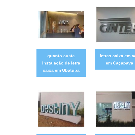
quanto custa
letras caixa em 
instalação de letra
em Caçapava
caixa em Ubatuba