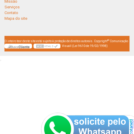
Missão
Serviços
Contato
Mapa do site
©
O inteiro teor deste site está sujeito à proteção de direitos autorais. Copyright
Comunicação
Visuall (Lei 9610 de 19/02/1998)