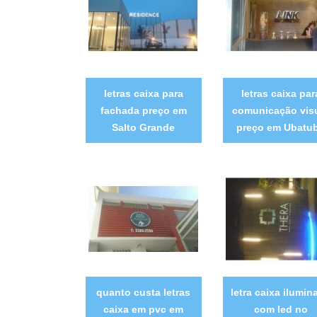
letras caixa para
letras caixa par
fachada preço em
comunicação vis
Salto Grande
preço em Ubatu
quanto custa letras
letra caixa ilumin
caixa em pvc em
com led no