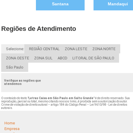
Santana
Mandaqui
Regiões de Atendimento
Selecione:
REGIÃO CENTRAL
ZONA LESTE
ZONA NORTE
ZONA OESTE
ZONA SUL
ABCD
LITORAL DE SÃO PAULO
São Paulo
Verifique as regiões que
atendemos
O conteúdo do texto "
Letras Caixa em São Paulo em Salto Grande
" é de direito reservado. Sua
reprodução, parcial ou total, mesmo citando nossos links, é proibida sem a autorização do autor.
Crime de violação de direito autoral – artigo 184 do Código Penal –
Lei 9610/98 - Lei de direitos
autorais
.
Home
Empresa