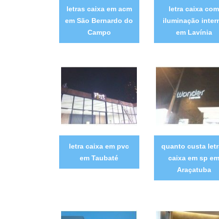
letras caixa em acm
letra caixa com
em São Bernardo do
iluminação inter
Campo
em Lavínia
letra caixa em pvc
quanto custa let
em Taubaté
caixa em sp e
Araçatuba