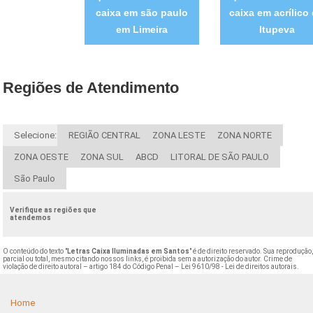
caixa em são paulo
caixa em acrílico
em Limeira
Itupeva
Regiões de Atendimento
Selecione:
REGIÃO CENTRAL
ZONA LESTE
ZONA NORTE
ZONA OESTE
ZONA SUL
ABCD
LITORAL DE SÃO PAULO
São Paulo
Verifique as regiões que
atendemos
O conteúdo do texto "
Letras Caixa Iluminadas em Santos
" é de direito reservado. Sua reprodução
parcial ou total, mesmo citando nossos links, é proibida sem a autorização do autor. Crime de
violação de direito autoral – artigo 184 do Código Penal –
Lei 9610/98 - Lei de direitos autorais
.
Home