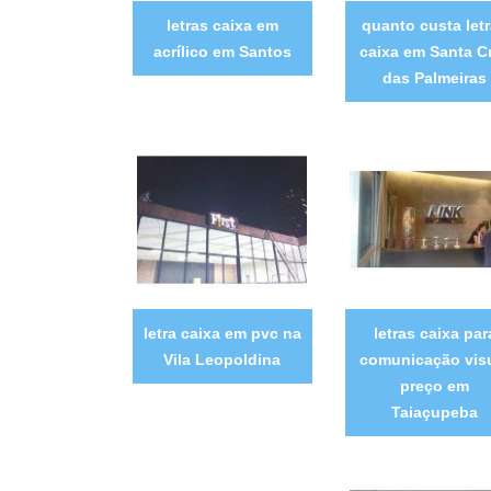
letras caixa em
quanto custa let
acrílico em Santos
caixa em Santa C
das Palmeiras
letra caixa em pvc na
letras caixa par
Vila Leopoldina
comunicação vis
preço em
Taiaçupeba