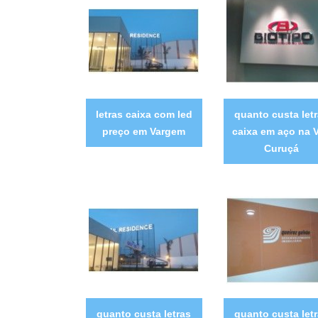
letras caixa com led
quanto custa let
preço em Vargem
caixa em aço na V
Curuçá
quanto custa letras
quanto custa let