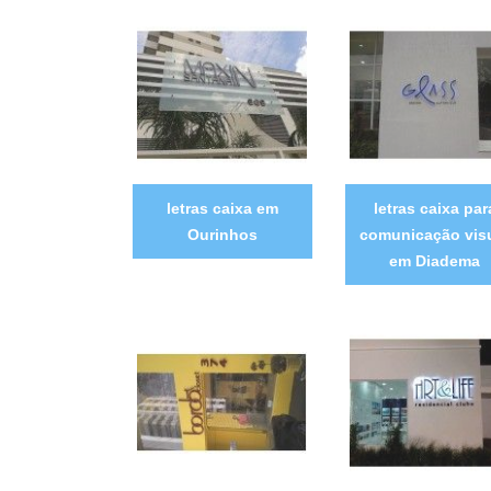
letras caixa em
letras caixa par
Ourinhos
comunicação vis
em Diadema