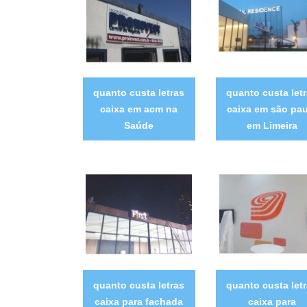
quanto custa letras
quanto custa let
caixa em acm na
caixa em são pau
Saúde
em Limeira
quanto custa letras
quanto custa let
caixa para fachada
caixa para