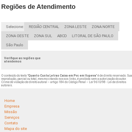
Regiões de Atendimento
Selecione:
REGIÃO CENTRAL
ZONA LESTE
ZONA NORTE
ZONA OESTE
ZONA SUL
ABCD
LITORAL DE SÃO PAULO
São Paulo
Verifique as regiões que
atendemos
O conteúdo do texto "
Quanto Custa Letras Caixa em Pvc em Itupeva
" é de direito reservado. Su
reprodução, parcial ou total, mesmo citando nossos links, é proibida sem a autorização do autor.
Crime de violação de direito autoral – artigo 184 do Código Penal –
Lei 9610/98 - Lei de direitos
autorais
.
Home
Empresa
Missão
Serviços
Contato
Mapa do site