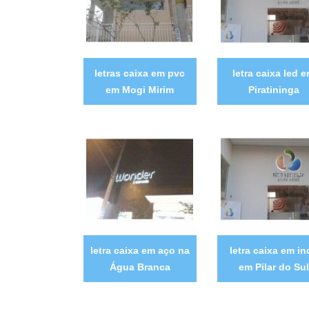
letras caixa em pvc
letra caixa led 
em Mogi Mirim
Piratininga
letra caixa em aço na
letra caixa em in
Água Branca
em Pilar do Sul