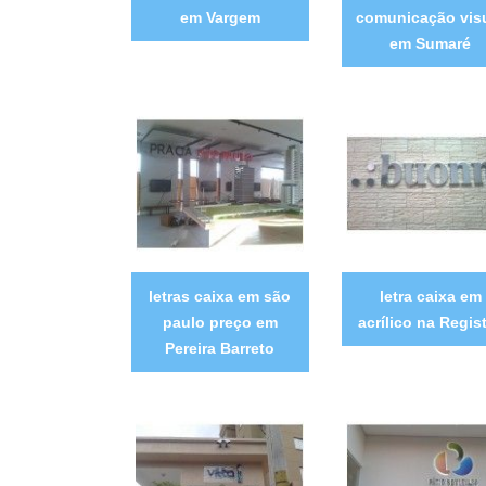
em Vargem
comunicação vis
em Sumaré
letras caixa em são
letra caixa em
paulo preço em
acrílico na Regis
Pereira Barreto