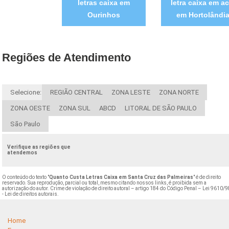
letras caixa em
letra caixa em a
Ourinhos
em Hortolândi
Regiões de Atendimento
Selecione:
REGIÃO CENTRAL
ZONA LESTE
ZONA NORTE
ZONA OESTE
ZONA SUL
ABCD
LITORAL DE SÃO PAULO
São Paulo
Verifique as regiões que
atendemos
O conteúdo do texto "
Quanto Custa Letras Caixa em Santa Cruz das Palmeiras
" é de direito
reservado. Sua reprodução, parcial ou total, mesmo citando nossos links, é proibida sem a
autorização do autor. Crime de violação de direito autoral – artigo 184 do Código Penal –
Lei 9610/9
- Lei de direitos autorais
.
Home