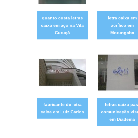
quanto custa letras
letra caixa em
caixa em aço na Vila
acrílico em
Curuçá
Morungaba
fabricante de letra
letras caixa par
caixa em Luiz Carlos
comunicação vis
em Diadema