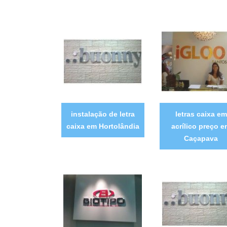
instalação de letra
letras caixa em
caixa em Hortolândia
acrílico preço 
Caçapava