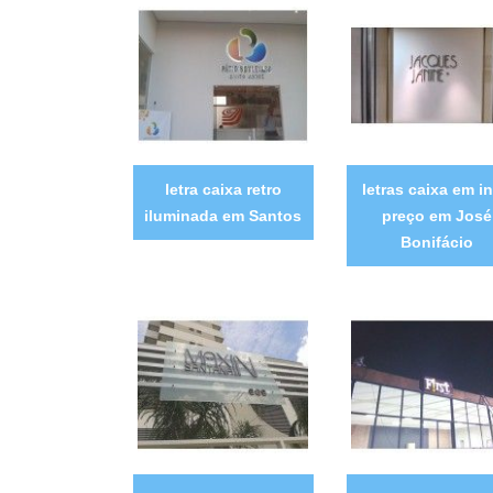
letra caixa retro
letras caixa em i
iluminada em Santos
preço em José
Bonifácio