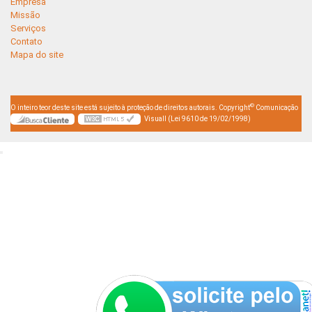
Empresa
Missão
Serviços
Contato
Mapa do site
©
O inteiro teor deste site está sujeito à proteção de direitos autorais. Copyright
Comunicação
Visuall (Lei 9610 de 19/02/1998)