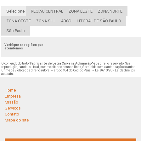
Selecione:
REGIÃO CENTRAL
ZONA LESTE
ZONA NORTE
ZONA OESTE
ZONA SUL
ABCD
LITORAL DE SÃO PAULO
São Paulo
Verifique as regiões que
atendemos
O conteúdo do texto "
Fabricante de Letra Caixa na Aclimação
" é de direito reservado. Sua
reprodução, parcial ou total, mesmo citando nossos links, é proibida sem a autorização do autor.
Crime de violação de direito autoral – artigo 184 do Código Penal –
Lei 9610/98 - Lei de direitos
autorais
.
Home
Empresa
Missão
Serviços
Contato
Mapa do site