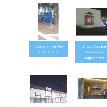
letra caixa acrílica
letras caixa par
em Diadema
fachada em
Sapopemba