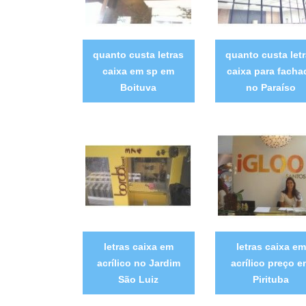
quanto custa letras
quanto custa let
caixa em sp em
caixa para facha
Boituva
no Paraíso
letras caixa em
letras caixa em
acrílico no Jardim
acrílico preço 
São Luiz
Pirituba