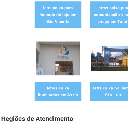
letra caixa para
letras caixa par
fachada de loja em
comunicação vis
São Vicente
preço em Tuiut
letras caixa
letra caixa no Jar
iluminadas em Assis
São Luiz
Regiões de Atendimento