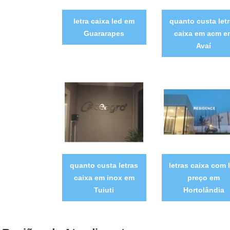
letra caixa led em
quanto custa let
Guararapes
caixa em acm e
Avaí
quanto custa letras
letras caixa com 
caixa em inox em
preço em
Tuiuti
Hortolândia