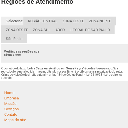
Regiões de Atendimento
Selecione:
REGIÃO CENTRAL
ZONA LESTE
ZONA NORTE
ZONA OESTE
ZONA SUL
ABCD
LITORAL DE SÃO PAULO
São Paulo
Verifique as regiões que
atendemos
O conteúdo do texto "
Letra Caixa em Acrílico em Serra Negra
" é de direito reservado. Sua
reprodução, parcial ou total, mesmo citando nossos links, é proibida sem a autorização do autor.
Crime de violação de direito autoral – artigo 184 do Código Penal –
Lei 9610/98 - Lei de direitos
autorais
.
Home
Empresa
Missão
Serviços
Contato
Mapa do site