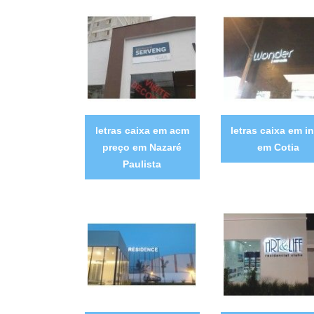
letras caixa em acm
letras caixa em i
preço em Nazaré
em Cotia
Paulista