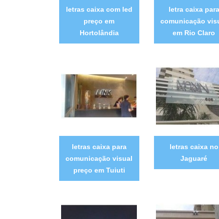
letras caixa com led
letra caixa par
preço em
comunicação vis
Hortolândia
em Rio Claro
letras caixa para
letras caixa no
comunicação visual
Jaguaré
preço em Tuiuti