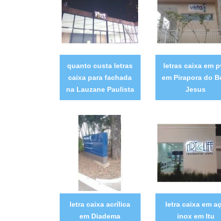
quanto custa letras
letras caixa em 
caixa para fachada
em Pirapora do 
na Lauzane Paulista
Jesus
letra caixa acrílica
letra caixa em a
em Diadema
inox em Itu