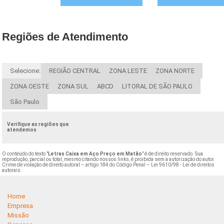
Regiões de Atendimento
Selecione:
REGIÃO CENTRAL
ZONA LESTE
ZONA NORTE
ZONA OESTE
ZONA SUL
ABCD
LITORAL DE SÃO PAULO
São Paulo
Verifique as regiões que
atendemos
O conteúdo do texto "
Letras Caixa em Aço Preço em Matão
" é de direito reservado. Sua
reprodução, parcial ou total, mesmo citando nossos links, é proibida sem a autorização do autor.
Crime de violação de direito autoral – artigo 184 do Código Penal –
Lei 9610/98 - Lei de direitos
autorais
.
Home
Empresa
Missão