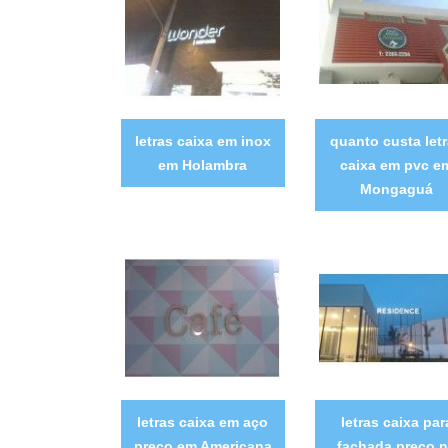
letras caixa em inox
quanto custa let
em Holambra
caixa em pvc e
Mongaguá
letras caixa em aço
letras caixa par
preço em Americana
fachada preço 