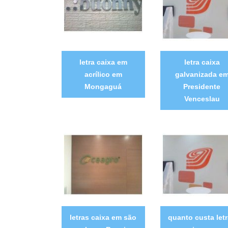
letra caixa em
letra caixa
acrílico em
galvanizada e
Mongaguá
Presidente
Venceslau
letras caixa em são
quanto custa let