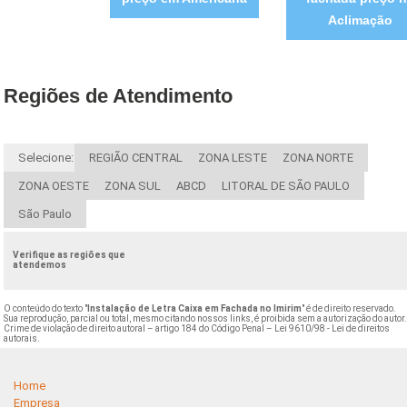
Aclimação
Regiões de Atendimento
Selecione:
REGIÃO CENTRAL
ZONA LESTE
ZONA NORTE
ZONA OESTE
ZONA SUL
ABCD
LITORAL DE SÃO PAULO
São Paulo
Verifique as regiões que
atendemos
O conteúdo do texto "
Instalação de Letra Caixa em Fachada no Imirim
" é de direito reservado.
Sua reprodução, parcial ou total, mesmo citando nossos links, é proibida sem a autorização do autor
Crime de violação de direito autoral – artigo 184 do Código Penal –
Lei 9610/98 - Lei de direitos
autorais
.
Home
Empresa