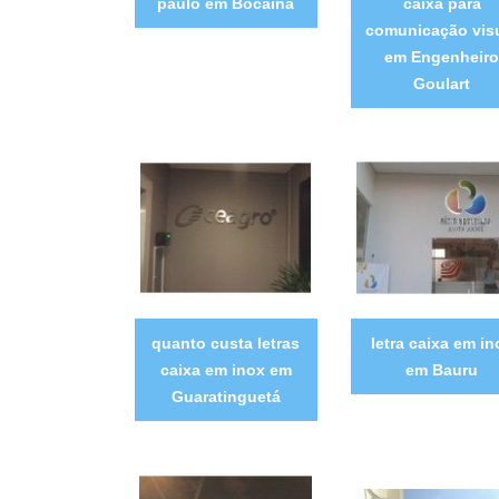
paulo em Bocaina
caixa para
comunicação vis
em Engenheiro
Goulart
quanto custa letras
letra caixa em in
caixa em inox em
em Bauru
Guaratinguetá