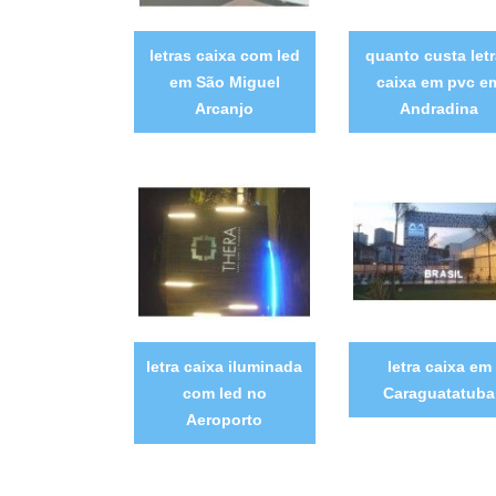
letras caixa com led
quanto custa let
em São Miguel
caixa em pvc e
Arcanjo
Andradina
letra caixa iluminada
letra caixa em
com led no
Caraguatatuba
Aeroporto