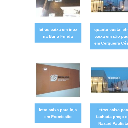
letras caixa em inox
quanto custa let
na Barra Funda
caixa em são pau
em Cerqueira Cé
letra caixa para loja
letras caixa par
em Promissão
fachada preço 
Nazaré Paulist