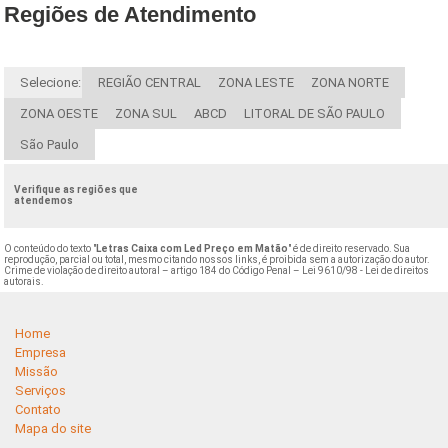
Regiões de Atendimento
Selecione:
REGIÃO CENTRAL
ZONA LESTE
ZONA NORTE
ZONA OESTE
ZONA SUL
ABCD
LITORAL DE SÃO PAULO
São Paulo
Verifique as regiões que
atendemos
O conteúdo do texto "
Letras Caixa com Led Preço em Matão
" é de direito reservado. Sua
reprodução, parcial ou total, mesmo citando nossos links, é proibida sem a autorização do autor.
Crime de violação de direito autoral – artigo 184 do Código Penal –
Lei 9610/98 - Lei de direitos
autorais
.
Home
Empresa
Missão
Serviços
Contato
Mapa do site