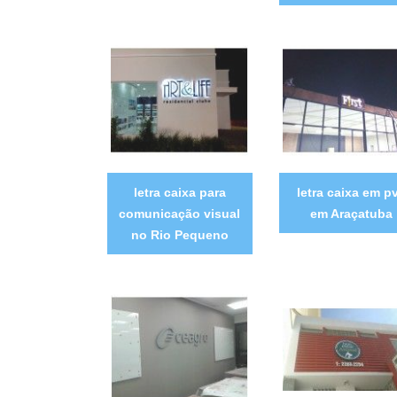
letra caixa para
letra caixa em p
comunicação visual
em Araçatuba
no Rio Pequeno