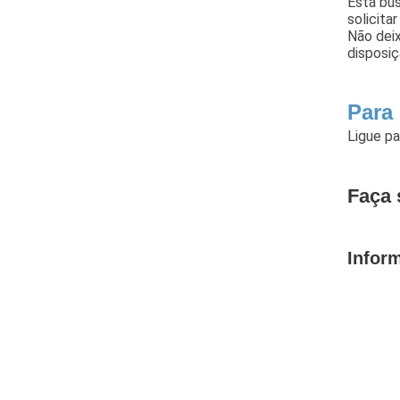
Está bu
solicita
Não dei
disposiç
Para
Ligue p
Faça 
Infor