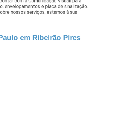
 contar com a Comunicação Visuall para
ão, envelopamentos e placa de sinalização.
obre nossos serviços, estamos à sua
Paulo em Ribeirão Pires