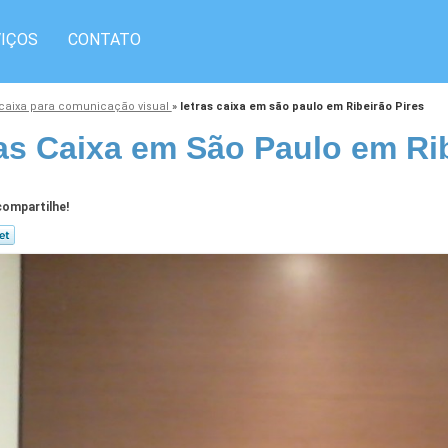
IÇOS
CONTATO
 caixa para comunicação visual
»
letras caixa em são paulo em Ribeirão Pires
as Caixa em São Paulo em Rib
ompartilhe!