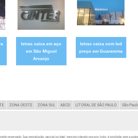
ra
letras caixa em aço
letras caixa com led
em São Miguel
preço em Guararema
Arcanjo
TE
ZONA OESTE
ZONA SUL
ABCD
LITORAL DE SÃO PAULO
São Paul
direito reservado. Sua reprodução, parcial ou total, mesmo citando nossos links, é proibida sem a auto