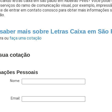
scando letras caixa em são paulo em Ribeirão Pires? Você pode
r serviços do ramo de comunicação visual, por exemplo, impress
xe de entrar em contato conosco para obter mais informações s
ão.
 saber mais sobre Letras Caixa em São 
ara
ou
faça uma cotação
sua cotação
mações Pessoais
Nome:
Email: