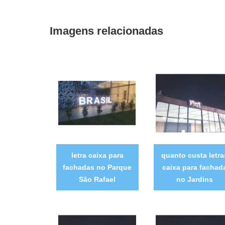
Imagens relacionadas
letra caixa para
quanto custa letra
fachadas no Parque
caixa para fachad
São Rafael
no Jardins