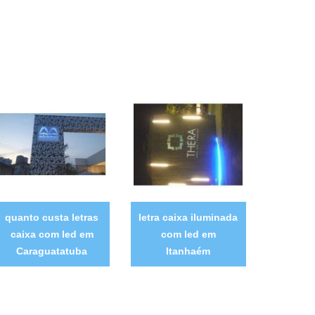
quanto custa letras
letra caixa iluminada
caixa com led em
com led em
Caraguatatuba
Itanhaém