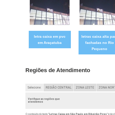
letra caixa em pvc
letras caixa alta pa
em Araçatuba
fachadas no Rio
Pequeno
Regiões de Atendimento
Selecione:
REGIÃO CENTRAL
ZONA LESTE
ZONA NOR
Verifique as regiões que
atendemos
O conteúdo do texto "
Letras Caixa em São Paulo em Ribeirão Pires
" é de 