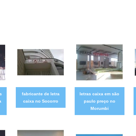
s
fabricante de letra
letras caixa em são
a
caixa no Socorro
paulo preço no
Morumbi