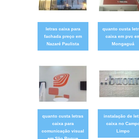
letras caixa para
quanto custa let
fachada preço em
caixa em pvc e
Nazaré Paulista
Mongaguá
quanto custa letras
instalação de let
caixa para
caixa no Camp
comunicação visual
Limpo
em São Roque