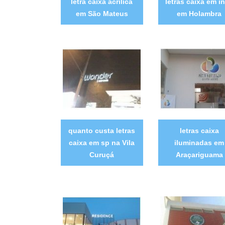
letra caixa acrílica
letras caixa em i
em São Mateus
em Holambra
quanto custa letras
letras caixa
caixa em sp na Vila
iluminadas em
Curuçá
Araçariguama