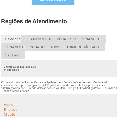
Regiões de Atendimento
Selecione:
REGIÃO CENTRAL
ZONA LESTE
ZONA NORTE
ZONA OESTE
ZONA SUL
ABCD
LITORAL DE SÃO PAULO
São Paulo
Verifique as regiões que
atendemos
O conteúdo do texto "
Letras Caixa em Sp Preço em Ferraz de Vasconcelos
" é de direito
reservado. Sua reprodução, parcial ou total, mesmo citando nossos links, é proibida sem a
autorização do autor. Crime de violação de direito autoral – artigo 184 do Código Penal –
Lei 9610/9
- Lei de direitos autorais
.
Home
Empresa
Missão