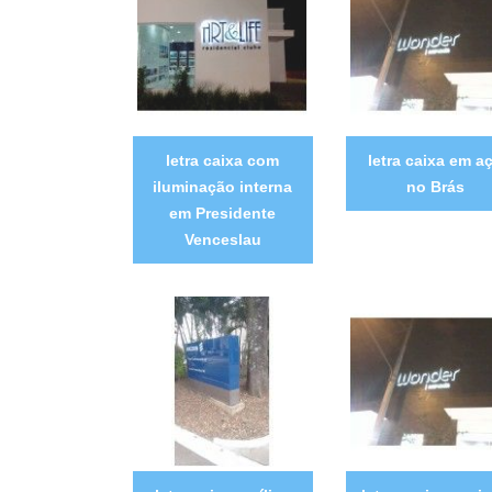
letra caixa com
letra caixa em a
iluminação interna
no Brás
em Presidente
Venceslau