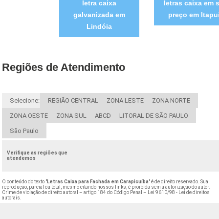
letra caixa
letras caixa em 
galvanizada em
preço em Itapu
Lindóia
Regiões de Atendimento
Selecione:
REGIÃO CENTRAL
ZONA LESTE
ZONA NORTE
ZONA OESTE
ZONA SUL
ABCD
LITORAL DE SÃO PAULO
São Paulo
Verifique as regiões que
atendemos
O conteúdo do texto "
Letras Caixa para Fachada em Carapicuíba
" é de direito reservado. Sua
reprodução, parcial ou total, mesmo citando nossos links, é proibida sem a autorização do autor.
Crime de violação de direito autoral – artigo 184 do Código Penal –
Lei 9610/98 - Lei de direitos
autorais
.