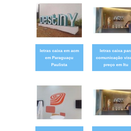
letras caixa em acm
letras caixa par
em Paraguaçu
comunicação vis
Paulista
preço em Itu