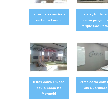
letras caixa em inox
instalação de let
na Barra Funda
caixa preço no
Parque São Rafa
letras caixa em são
letras caixa com 
paulo preço no
em Guarulhos
Morumbi