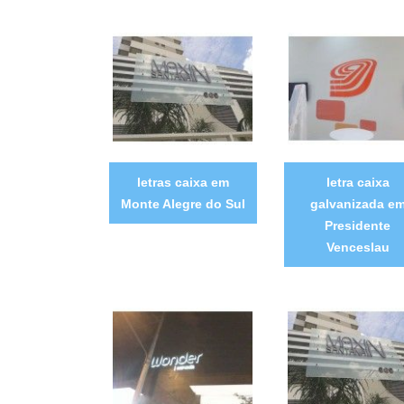
letras caixa em
letra caixa
Monte Alegre do Sul
galvanizada e
Presidente
Venceslau