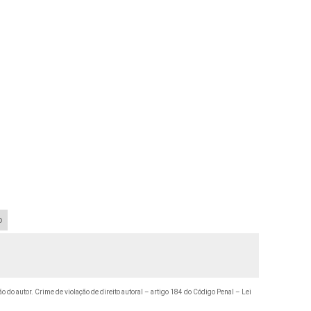
o
ão do autor. Crime de violação de direito autoral – artigo 184 do Código Penal –
Lei