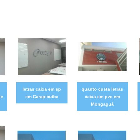
letras caixa em sp
quanto custa letras
de
em Carapicuíba
caixa em pvc em
Mongaguá