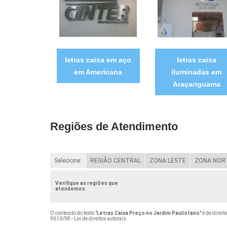
letras caixa em aço
letras caixa
em Americana
iluminadas em
Araçariguama
Regiões de Atendimento
Selecione:
REGIÃO CENTRAL
ZONA LESTE
ZONA NOR
Verifique as regiões que
atendemos
O conteúdo do texto "
Letras Caixa Preço no Jardim Paulistano
" é de direi
9610/98 - Lei de direitos autorais
.