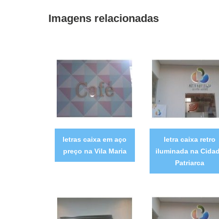
Imagens relacionadas
letras caixa em aço
letra caixa retro
preço na Vila Maria
iluminada na Cida
Patriarca