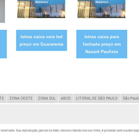
letras caixa com led
letras caixa para
preço em Guararema
fachada preço em
Nazaré Paulista
TE
ZONA OESTE
ZONA SUL
ABCD
LITORAL DE SÃO PAULO
São Paul
to reservado. Sua reprodução, parcial ou total, mesmo citando nossos links, é proibida sem a autorizaç