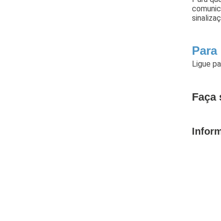
comunica
sinaliza
Para
Ligue p
Faça 
Infor