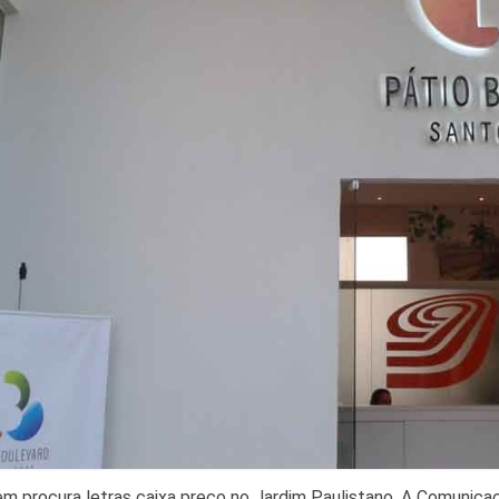
m procura letras caixa preço no Jardim Paulistano, A Comunica