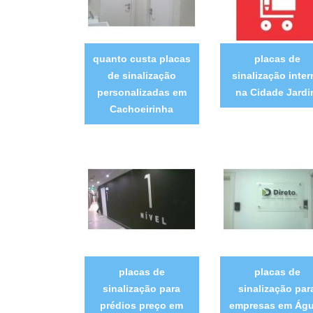
quanto custa placas
placas de
de sinalização
sinalização inter
personalizadas em
na Cidade Jard
Cachoeirinha
placas de
placas de
sinalização para
sinalização par
prédios preço em
empresas em Ág