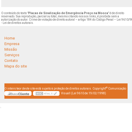
O conteúdo do texto "
Placas de Sinalização de Emergência Preço na Mooca
" é de direito
reservado. Sua reprodução, parcial ou total, mesmo citando nossos links, é proibida sem a
autorização do autor. Crime de violação de direito autoral – artigo 184 do Código Penal –
Lei 9610/9
- Lei de direitos autorais
.
Home
Empresa
Missão
Serviços
Contato
Mapa do site
©
O inteiro teor deste site está sujeito à proteção de direitos autorais. Copyright
Comunicação
Visuall (Lei 9610 de 19/02/1998)