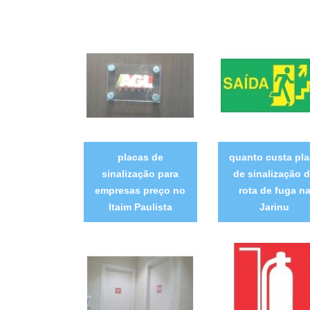
placas de
quanto custa pla
sinalização para
de sinalização 
empresas preço no
rota de fuga n
Itaim Paulista
Jarinu