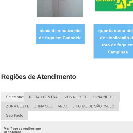
placa de sinalização
quanto custa pla
de fuga em Cananéia
de sinalização 
rota de fuga e
Campinas
Regiões de Atendimento
Selecione:
REGIÃO CENTRAL
ZONA LESTE
ZONA NORTE
ZONA OESTE
ZONA SUL
ABCD
LITORAL DE SÃO PAULO
São Paulo
Verifique as regiões que
atendemos