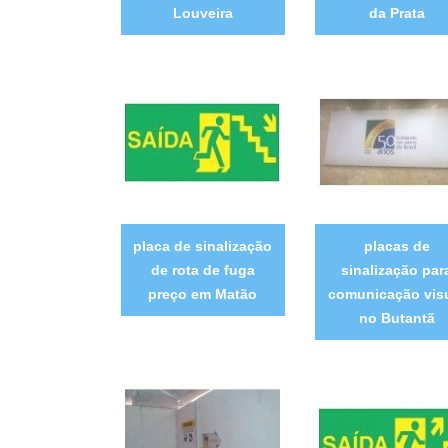
Louveira
da Prata
placa de sinalização
placas de
de rota de fuga
sinalização par
preço em Matão
comunicação vis
no Butantã