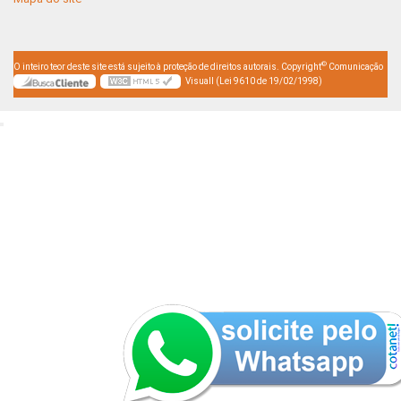
©
O inteiro teor deste site está sujeito à proteção de direitos autorais. Copyright
Comunicação
Visuall (Lei 9610 de 19/02/1998)