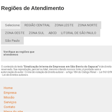
Regiões de Atendimento
Selecione:
REGIÃO CENTRAL
ZONA LESTE
ZONA NORTE
ZONA OESTE
ZONA SUL
ABCD
LITORAL DE SÃO PAULO
São Paulo
Verifique as regiões que
atendemos
O conteúdo do texto "
Sinalização Interna de Empresas em São Bento do Sapucaí
" é de direito
reservado. Sua reprodução, parcial ou total, mesmo citando nossos links, é proibida sem a
autorização do autor. Crime de violação de direito autoral – artigo 184 do Código Penal –
Lei 9610/9
- Lei de direitos autorais
.
Home
Empresa
Missão
Serviços
Contato
Mapa do site