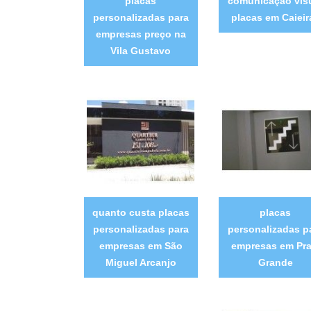
placas
comunicação vis
personalizadas para
placas em Caieir
empresas preço na
Vila Gustavo
quanto custa placas
placas
personalizadas para
personalizadas p
empresas em São
empresas em Pra
Miguel Arcanjo
Grande