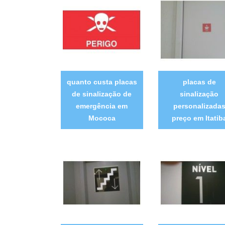
quanto custa placas
placas de
de sinalização de
sinalização
emergência em
personalizada
Mococa
preço em Itatib