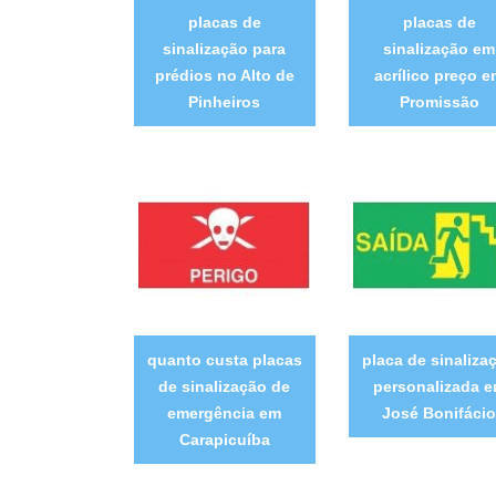
placas de
placas de
sinalização para
sinalização em
prédios no Alto de
acrílico preço 
Pinheiros
Promissão
quanto custa placas
placa de sinaliza
de sinalização de
personalizada 
emergência em
José Bonifácio
Carapicuíba