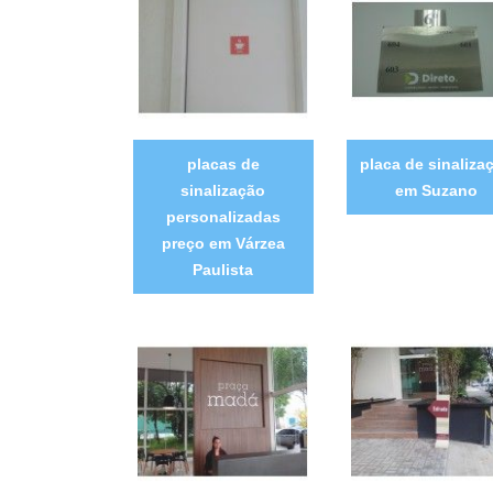
placas de
placa de sinaliza
sinalização
em Suzano
personalizadas
preço em Várzea
Paulista