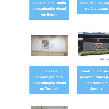
placa de sinalização
placa de sinaliza
comunicação visual
no Jabaquara
em Itapira
placas de
quanto custa pla
sinalização para
personalizadas p
comunicação visual
empresas em
no Tatuapé
Jandira