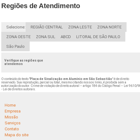
Regiões de Atendimento
Selecione:
REGIÃO CENTRAL
ZONA LESTE
ZONA NORTE
ZONA OESTE
ZONA SUL
ABCD
LITORAL DE SÃO PAULO
São Paulo
Verifique as regiões que
atendemos
O conteúdo do texto "
Placa de Sinalização em Alumínio em São Sebastião
" é de direito
reservado. Sua reprodução, parcial ou total, mesmo citando nossos links, é proibida sem a
autorização do autor. Crime de violação de direito autoral – artigo 184 do Código Penal –
Lei 9610/9
- Lei de direitos autorais
.
Home
Empresa
Missão
Serviços
Contato
Mapa do site