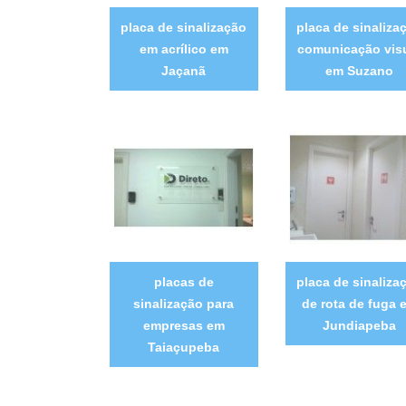
placa de sinalização
placa de sinaliza
em acrílico em
comunicação vis
Jaçanã
em Suzano
placas de
placa de sinaliza
sinalização para
de rota de fuga 
empresas em
Jundiapeba
Taiaçupeba