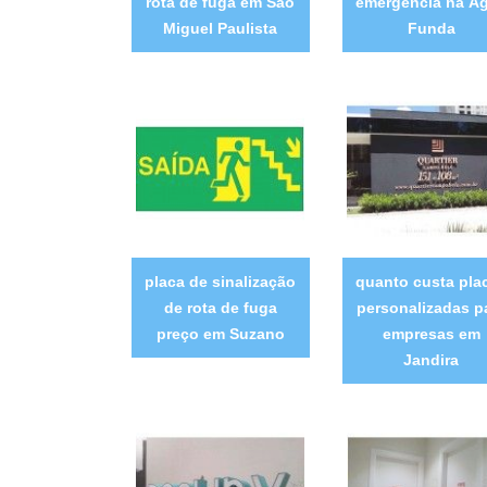
rota de fuga em São
emergência na Á
Miguel Paulista
Funda
placa de sinalização
quanto custa pla
de rota de fuga
personalizadas p
preço em Suzano
empresas em
Jandira