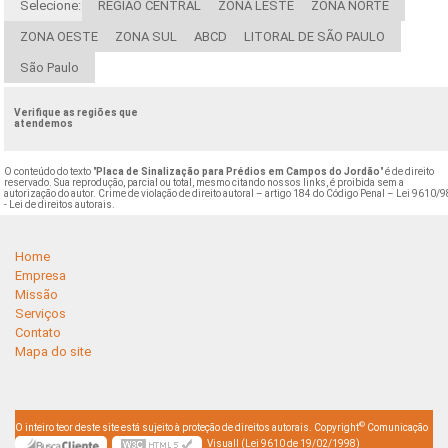
Selecione:
REGIÃO CENTRAL
ZONA LESTE
ZONA NORTE
ZONA OESTE
ZONA SUL
ABCD
LITORAL DE SÃO PAULO
São Paulo
Verifique as regiões que
atendemos
O conteúdo do texto "
Placa de Sinalização para Prédios em Campos do Jordão
" é de direito
reservado. Sua reprodução, parcial ou total, mesmo citando nossos links, é proibida sem a
autorização do autor. Crime de violação de direito autoral – artigo 184 do Código Penal –
Lei 9610/9
- Lei de direitos autorais
.
Home
Empresa
Missão
Serviços
Contato
Mapa do site
©
O inteiro teor deste site está sujeito à proteção de direitos autorais. Copyright
Comunicação
Visuall (Lei 9610 de 19/02/1998)