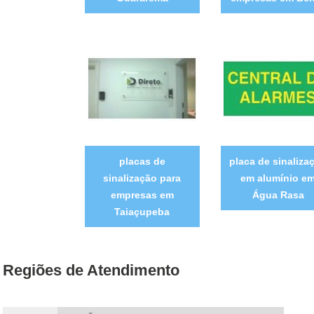
placas de
placa de sinaliza
sinalização para
em alumínio e
empresas em
Água Rasa
Taiaçupeba
Regiões de Atendimento