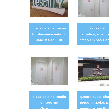
placa de sinalização
placas de
fotoluminescente no
sinalização em 
Jardim São Luiz
preço em São Car
placa de sinalização
quanto custa pla
em aço em
personalizadas p
Guararema
empresas em Be