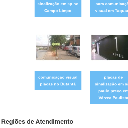
sinalização em sp no
para comunicaç
Campo Limpo
visual em Taquar
comunicação visual
placas de
placas no Butantã
sinalização em s
paulo preço e
Várzea Paulist
Regiões de Atendimento