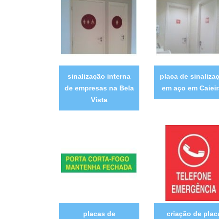
sinalização interna
placa de sinaliza
de empresas na Bela
em aço em Caieir
Vista
placas de
criação de plac