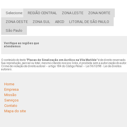
Selecione:
REGIÃO CENTRAL
ZONA LESTE
ZONA NORTE
ZONA OESTE
ZONA SUL
ABCD
LITORAL DE SÃO PAULO
São Paulo
Verifique as regiões que
atendemos
O conteúdo do texto "
Placas de Sinalização em Acrílico na Vila Matilde
" é de direito reservado.
Sua reprodução, parcial ou total, mesmo citando nossos links, é proibida sem a autorização do autor
Crime de violação de direito autoral – artigo 184 do Código Penal –
Lei 9610/98 - Lei de direitos
autorais
.
Home
Empresa
Missão
Serviços
Contato
Mapa do site