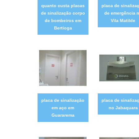
quanto custa placas
placa de sinaliza
de sinalização corpo
de emergência 
de bombeiros em
Vila Matilde
Bertioga
placa de sinalização
placa de sinaliza
em aço em
no Jabaquara
Guararema