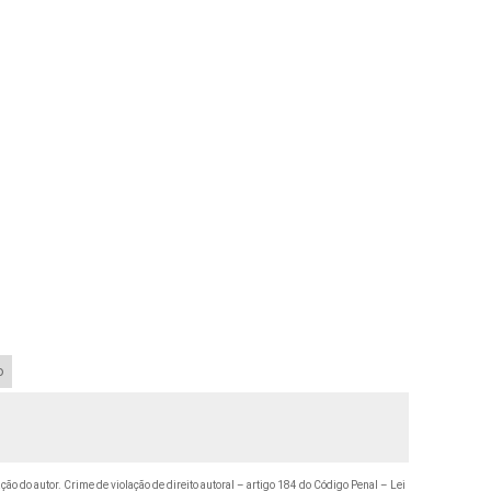
o
ação do autor. Crime de violação de direito autoral – artigo 184 do Código Penal –
Lei