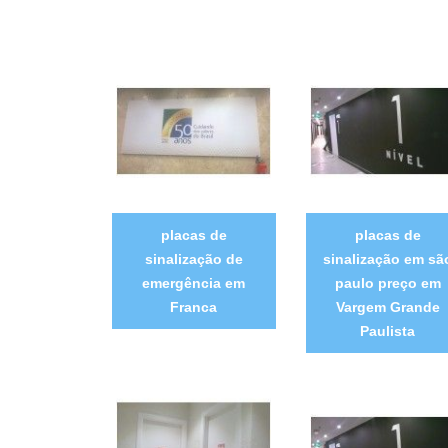
placas de
placas de
sinalização de
sinalização em sã
emergência em
paulo preço em
Franca
Vargem Grande
Paulista