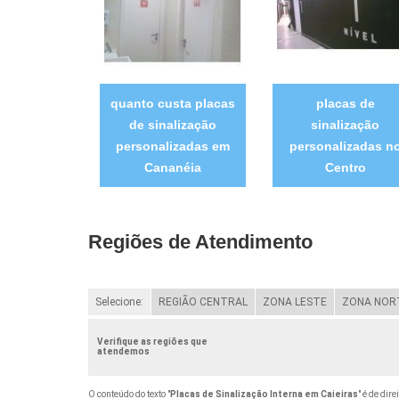
quanto custa placas
placas de
de sinalização
sinalização
personalizadas em
personalizadas n
Cananéia
Centro
Regiões de Atendimento
Selecione:
REGIÃO CENTRAL
ZONA LESTE
ZONA NOR
Verifique as regiões que
atendemos
O conteúdo do texto "
Placas de Sinalização Interna em Caieiras
" é de dir