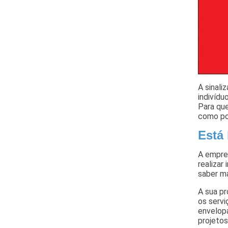
A sinali
indivídu
Para qu
como por
Está
A empre
realizar
saber ma
A sua pr
os servi
envelop
projetos