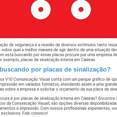
zação de segurança é a reunião de diversos estímulos tanto visu
o sobre qual a melhor maneira de agir dentro de uma situação d
em está buscando por essas placas procure por uma empresa de
 exemplo, placas de sinalização interna em Caieiras.
 buscando por placas de sinalização?
sa V10 Comunicação Visual conta com um parque gráfico de qua
 impressão em variados formatos, atendendo assim a uma grande
is sobre a empresa e solicitar o orçamento da sua placa de sinal
ocura é por placas de sinalização interna em Caieiras? Encontr
ços da Comunicação Visuall, são opções diversas disponibilizada
amentos e impressão. Com nossos profissionais experientes, vo
 exclusivos. Fale conosco!