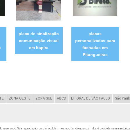
placa de sinalização
placas
comunicação visual
personalizadas para
o
em Itapira
fachadas em
Pitangueiras
TE
ZONA OESTE
ZONA SUL
ABCD
LITORAL DE SÃO PAULO
São Paul
eito reservado. Sua reprodução, parcial ou total, mesmo citando nossos links, é proibida sem a autoriz