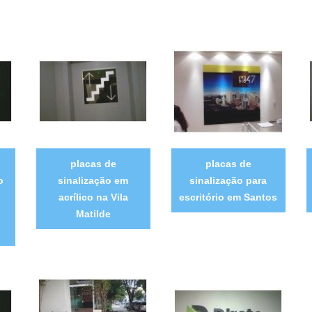
placas de
placas de
o
sinalização em
sinalização para
acrílico na Vila
escritório em Santos
Matilde