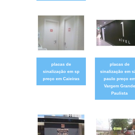
placas de
placas de
sinalização em sp
sinalização em s
preço em Caieiras
paulo preço e
Vargem Grand
Paulista