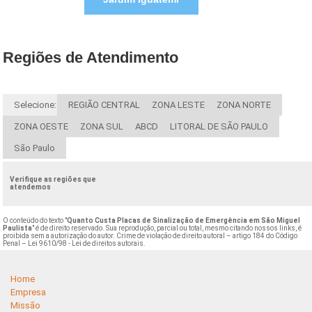
Regiões de Atendimento
Selecione:
REGIÃO CENTRAL
ZONA LESTE
ZONA NORTE
ZONA OESTE
ZONA SUL
ABCD
LITORAL DE SÃO PAULO
São Paulo
Verifique as regiões que
atendemos
O conteúdo do texto "
Quanto Custa Placas de Sinalização de Emergência em São Miguel
Paulista
" é de direito reservado. Sua reprodução, parcial ou total, mesmo citando nossos links, é
proibida sem a autorização do autor. Crime de violação de direito autoral – artigo 184 do Código
Penal –
Lei 9610/98 - Lei de direitos autorais
.
Home
Empresa
Missão