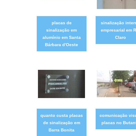
placas de
sinalização inter
sinalização em
empresarial em R
alumínio em Santa
Claro
Bárbara d'Oeste
quanto custa placas
comunicação vis
de sinalização em
placas no Butan
Barra Bonita