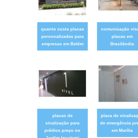
quanto custa placas
comunicação vis
personalizadas para
placas em
empresas em Belém
Brasilândia
placas de
placa de sinaliza
sinalização para
de emergência pr
prédios preço no
em Marília
Jardim Iguatemi